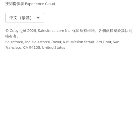
技術提供者
Experience Cloud
標準瀏覽不支援首頁上的「索引標籤」元件。Life
備註
Select Org
中文（繁體）
Sciences Cloud 行動應用程式不支援主控台瀏覽。
© Copyright 2026, Salesforce.com Inc. 保留所有權利。各個商標屬於其個別
選取應用程式適用的尺寸規格:桌上型電腦和電話、桌上型電
擁有者。
Salesforce, Inc. Salesforce Tower, 415 Mission Street, 3rd Floor, San
腦或電話。
Francisco, CA 94105, United States
視需要,選取要顯示為此應用程式「設定」功能表中第一個項
目的「設定」體驗。
停用此應用程式中瀏覽項目的一般使用者個人化
停用此應用程式外項目的暫時索引標籤
使用 Omni-Channel 側列
在「公用程式項目」區段中,將生產力工具的快速存取權授與您
的使用者,並將背景公用程式項目新增至應用程式。
按一下「
新增公用程式項目
」。
搜尋並選取「
區域範圍切換器
」,然後按一下「
下一步
」。
在「瀏覽項目」區段中,選取您要包含在應用程式中的項目,然後
按一下「
下一步
」。
LSC4CE 帳戶 (區域範圍切換器的必要項目)
LSC4CE 行事曆 (建議)