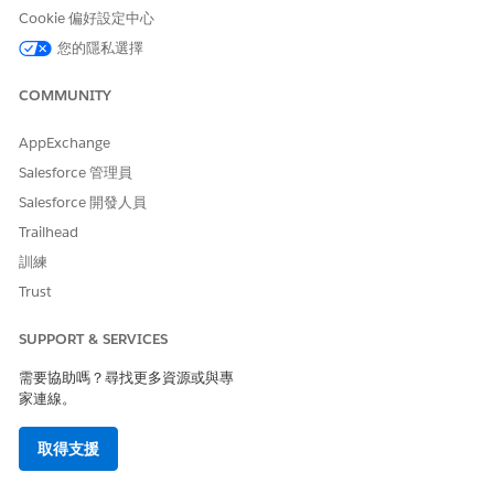
Cookie 偏好設定中心
視需要使用「應用程式管理員」為特定使用者設定檔建立多個
您的隱私選擇
Lightning 應用程式。例如,其中包含您建立的標準 Salesforce 設定
檔或自訂設定檔。
COMMUNITY
進入「設定」,在「快速尋找」方塊中尋找並選取「
應用程式管
理員
」。
AppExchange
按一下「
新增 Lightning 應用程式
」。
Salesforce 管理員
移動
Health Cloud Starter
。
Salesforce 開發人員
輸入應用程式的名稱。
會自動填入 API 名稱。
Trailhead
視需要輸入描述。
訓練
應用程式描述顯示在 App Launcher 中的圖示旁。確定描述對
Trust
您的使用者來說具有意義。
針對應用程式的品牌標識,視需要設定其主要色彩並新增標誌。
SUPPORT & SERVICES
按一下「
下一步
」。
在「新增選項」區段中。
需要協助嗎？尋找更多資源或與專
將瀏覽類型選取為「標準」。
家連線。
此欄位支援:標準與主控台。
取得支援