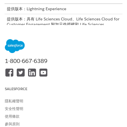
提供版本：Lightning Experience
提供版本：具有 Life Sciences Cloud、Life Sciences Cloud for
Customer Engagement 附加元件授權和 Life Sciences
Customer Engagement 受管理封裝的
Enterprise
和
Unlimited
Edition。
所需的使用者權限
若要建立 Lightning 應用程式:
「Life Sciences 商業管理員」
1-800-667-6389
權限集
檢視應用程式：
檢視設定和組態
管理應用程式：
「修改所有資料」權限
SALESFORCE
設定檔會定義使用者存取物件和資料的方式,並決定其在使用應用程
隱私權聲明
式時可以執行的動作。為每個角色建立使用者設定檔,並相應地指派
使用者。請參閱為 Customer Engagement 使用者
建立自訂設定
安全性聲明
檔
。
使用條款
參與原則
使用應用程式管理員建立 Lightning 應用程式