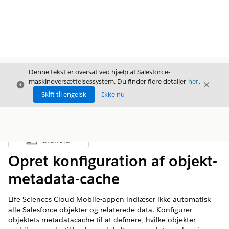
Denne tekst er oversat ved hjælp af Salesforce-
maskinoversættelsessystem. Du finder flere detaljer
her
.
Luk
Luk
Luk
Skift til engelsk
Ikke nu
Indhold
Vis indholdsfortegnelse
Opret konfiguration af objekt-
metadata-cache
Life Sciences Cloud Mobile-appen indlæser ikke automatisk
alle Salesforce-objekter og relaterede data. Konfigurer
objektets metadatacache til at definere, hvilke objekter