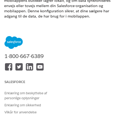
mobilappens butikker lagrer lokalt, og om data synkroniseres
envejs eller tovejs mellem din Salesforce-organisation og
mobilappen. Denne konfiguration sikrer, at dine sælgere har
adgang til de data, de har brug for i mobilappen.
EDITIONSHEADING
Tilgængelig i: Lightning Experience
Tilgængelig i:
Enterprise
og
Unlimited
Edition med Life
Sciences Cloud, Life Sciences Cloud for Customer
1-800-667-6389
Engagement-tilføjelsesprogramlicens og den
administrerede pakke Life Sciences Customer Engagement.
BRUGERTILLADELSER PÅKRÆVET
Hvis du vil oprette
Tilladelsessættet
SALESFORCE
metadatacachekonfiguratio
Commercial Admin for Life
n:
Sciences
Erklæring om beskyttelse af
personlige oplysninger
Metadatatyperne LifeSciConfigCategory og
Erklæring om sikkerhed
LifeSciConfigRecords skal have registreringer udfyldt for at
generere metadata.
Vilkår for anvendelse