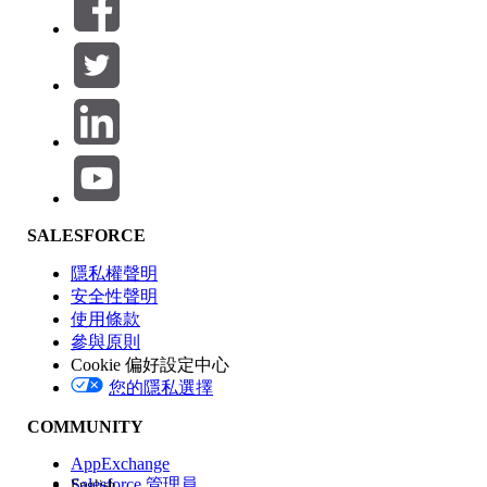
篩選器 (0)
選取篩選
新增
產品區域
SALESFORCE
功能影響
隱私權聲明
安全性聲明
使用條款
參與原則
Cookie 偏好設定中心
版本
您的隱私選擇
COMMUNITY
AppExchange
Salesforce 管理員
English