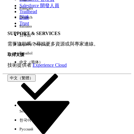
Salesforce 開發人員
Français
經驗
Trailhead
訓練
Deutsch
Trust
Italiano
SUPPORT & SERVICES
日本語
全部清除
完成
需要協助嗎？尋找更多資源或與專家連線。
Español (México)
Español
取得支援
中文（简体）
技術提供者
Experience Cloud
中文（繁體）
Select Org
中文（繁體）
한국어
Русский
沒有結果