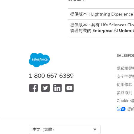
提供版本：Lightning Experience
提供版本：具有 Life Sciences Clou
管理封裝的
Enterprise
和
Unlimi
若要建立篩選條件:
SALESFO
在「物件中繼資料快取組態」記錄
隱私權聲
完成條件的欄位。
1-800-667-6389
安全性聲
選取欄位。
使用條款
選取運算子。
參與原則
選取值類型:用來直接輸入
輸入條件的值。
Cookie
確定字串和識別碼以單引號
您
視需要新增更多條件。
選取條件的邏輯運算子。
符合所有條件 (AND)
Select Org
中文（繁體）