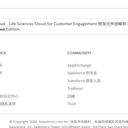
d、Life Sciences Cloud for Customer Engagement 附加元件授權和 Li
ted
Edition。
需要的使用者權限
RCE
COMMUNITY
「Life Sciences 商業管理員
的「SOQL 篩選條件」欄位中,在「簡單編輯器」下,按一下「
新增條件
明
AppExchange
明
Salesforce 管理員
Salesforce 開發人員
Trailhead
值的字串,或用來檢取內容特定資料的變數。
 偏好設定中心
訓練
括住。
的隱私選擇
Trust
© Copyright 2026, Salesforce.com Inc. 保留所有權利。各個商標屬於其個
Salesforce, Inc. Salesforce Tower, 415 Mission Street, 3rd Floor, San Francis