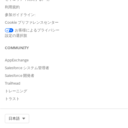
利用規約
サポートされるオブジェクト
参加ガイドライン:
次のオブジェクトはグローバル検索の対象です。
Cookie プリファレンスセンター
取引先 + ヘルスケア提供者
お客様によるプライバシー
問い合わせ
設定の選択肢
プレゼンテーション
訪問 + 提供者訪問
COMMUNITY
サポート対象の項目種別
AppExchange
Salesforce システム管理者
次のデータ型はグローバル検索で使用できます。
Salesforce 開発者
メール
Trailhead
数式 (戻り値のデータ型がテキスト)
選択リスト (表示ラベルの i18n サポートあり)
トレーニング
テキスト。
トラスト
Select Org
日本語
この記事で問題は解決されましたか?
ご意見をお待ちしております。