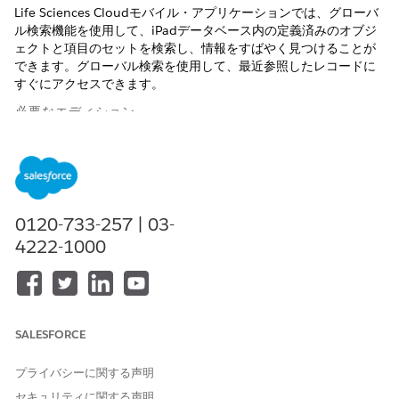
Life Sciences Cloudモバイル・アプリケーションでは、グローバ
ル検索機能を使用して、iPadデータベース内の定義済みのオブジ
ェクトと項目のセットを検索し、情報をすばやく見つけることが
できます。グローバル検索を使用して、最近参照したレコードに
すぐにアクセスできます。
必要なエディション
使用可能なインターフェース: Lightning Experience
使用可能なエディション: Life Sciences Cloud、Life Sciences
Cloud for Customer Engagementアドオン ライセンス、Life
0120-733-257 | 03-
Sciences Customer Engagement管理パッケージが付属する
Enterprise
Editionおよび
Unlimited
Edition。
4222-1000
グローバル検索に必要な設定はありません。Life Sciences Cloud
モバイル アプリケーションでは、上部のナビゲーション メニュー
の[検索]アイコンから使用できます。
SALESFORCE
グローバル検索では、各オブジェクトの検索レイアウトで定義さ
れた項目に基づいて結果が表示されます。検索結果でレコードを
プライバシーに関する声明
クリックすると、レコードページが開きます。これにより、さま
ざまなタイプのレコードにすばやく移行できます。
セキュリティに関する声明