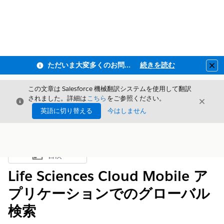
ただいま大変多くのお問い合わせをいただいており、ご連絡までにお時間を頂戴しております
続きを読む
Clo
この文章は Salesforce 機械翻訳システムを使用して翻訳
されました。詳細は
こちら
をご参照ください。
閉じる
閉じ
閉じる
英語に切り替える
今はしません
目次
目次を表示
Life Sciences Cloud Mobile ア
プリケーションでのグローバル
検索