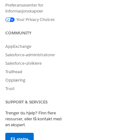
Konto + behandlingsleverandør
Preferansesenter for
informasjonskapsler
Spørring
Presentasjon
Your Privacy Choices
Besøk + leverandørbesøk
COMMUNITY
Felttyper som støttes
AppExchange
Disse felttypene er berettiget til globale søk:
Salesforce-administratorer
E-post
Salesforce-utviklere
Formel (med returtypen Tekst)
Trailhead
Valgliste (med i18n-støtte for etiketter)
Tekst.
Opplæring
Trust
SUPPORT & SERVICES
HJALP DENNE ARTIKKELEN MED Å LØSE PROBLEMET DITT?
La oss få vite det slik at vi kan forbedre!
Trenger du hjelp? Finn flere
ressurser, eller få kontakt med
Ja
Nei
en ekspert.
Få støtte