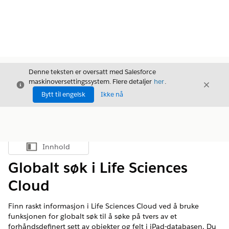
Denne teksten er oversatt med Salesforce
maskinoversettingssystem. Flere detaljer
her
.
Avslutt
Avslut
Avslutt
Bytt til engelsk
Ikke nå
Innhold
Vis innholdsfortegnelse
Globalt søk i Life Sciences
Cloud
Finn raskt informasjon i Life Sciences Cloud ved å bruke
funksjonen for globalt søk til å søke på tvers av et
forhåndsdefinert sett av objekter og felt i iPad-databasen. Du