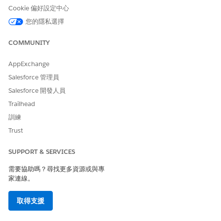
造訪 + 提供者造訪
Cookie 偏好設定中心
支援的欄位類型
您的隱私選擇
下列欄位類型符合全域搜尋的資格:
COMMUNITY
電子郵件
AppExchange
公式 (具有傳回文字類型)
選項清單 (且 i18n 支援標籤)
Salesforce 管理員
文字。
Salesforce 開發人員
Trailhead
訓練
此文章是否解決您的問題？
Trust
請讓我們知道，以便我們改進！
SUPPORT & SERVICES
是
否
需要協助嗎？尋找更多資源或與專
家連線。
取得支援