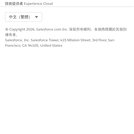
技術提供者
Experience Cloud
Select Org
中文（繁體）
© Copyright 2026, Salesforce.com Inc. 保留所有權利。各個商標屬於其個別
擁有者。
Salesforce, Inc. Salesforce Tower, 415 Mission Street, 3rd Floor, San
Francisco, CA 94105, United States