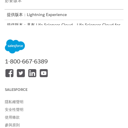
必要版本
提供版本：Lightning Experience
提供版本：具有 Life Sciences Cloud、Life Sciences Cloud for
Customer Engagement 附加元件授權和 Life Sciences
Customer Engagement 受管理封裝的
Enterprise
和
Unlimited
Edition。
全域搜尋不需要設定。可在 Life Sciences Cloud 行動應用程式中
透過頂端瀏覽功能表中的「搜尋」圖示取得。
1-800-667-6389
全域搜尋會根據每個物件的「搜尋版面配置」中定義的欄位顯示結
果。按一下搜尋結果中的記錄會開啟記錄頁面,這可協助您在不同類
型的記錄之間快速轉換。
SALESFORCE
支援的物件
這些物件符合全域搜尋的資格。
隱私權聲明
安全性聲明
帳戶 + 醫療照護提供者
查詢
使用條款
簡報
參與原則