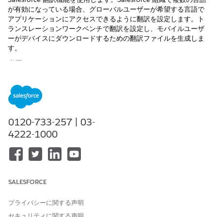
が有効になっている場合、グローバルユーザーが希望する言語で
アプリケーションにアクセスできるように翻訳を設定します。ト
ランスレーションワークベンチで翻訳を設定し、モバイルユーザ
ーがデバイスにダウンロードするための翻訳ファイルを生成しま
す。
必要なエディション
使用可能なインターフェース: Lightning Experience
使用可能なエディション: Life Sciences Cloud、Life Sciences
Cloud for Customer Engagementアドオン ライセンス、Life
0120-733-257 | 03-
Sciences Customer Engagement管理パッケージが付属する
Enterprise
Editionおよび
Unlimited
Edition。
4222-1000
アプリケーションランチャーで、[
Life Sciences Commercial
]
アプリケーションを見つけて選択します。
[Admin Console (管理コンソール)]
をクリックします。
SALESFORCE
[
モバイル]
を選択し、[
メタデータキャッシュ]
を選択します。
[標準表示ラベル翻訳] 領域を見つけて、[
標準表示ラベル翻訳
ドキュメント
を作成] をクリックします。
プライバシーに関する声明
[最終更新日] が設定されていない場合、翻訳ファイルが最初に
セキュリティに関する声明