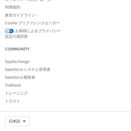
生成されません。
利用規約
ファイルが生成されるまで待ちます。成功通知で完了が確認さ
参加ガイドライン:
れます。
翻訳がキャッシュに含まれるように、必要なプロファイルの新
Cookie プリファレンスセンター
しいメタデータキャッシュを生成します。
お客様によるプライバシー
設定の選択肢
関連項目:
COMMUNITY
Salesforce ヘルプ: 複数言語でのユーザーのサポート
Salesforce ヘルプ: メタデータキャッシュの生成
AppExchange
Salesforce システム管理者
Salesforce 開発者
この記事で問題は解決されましたか?
Trailhead
ご意見をお待ちしております。
トレーニング
はい
いいえ
トラスト
Select Org
日本語