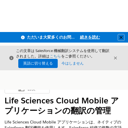
ただいま大変多くのお問い合わせをいただいており、ご連絡までにお時間を頂戴しております
続きを読む
Clo
この文章は Salesforce 機械翻訳システムを使用して翻訳
されました。詳細は
こちら
をご参照ください。
閉じる
閉じ
閉じる
英語に切り替える
今はしません
目次
目次を表示
Life Sciences Cloud Mobile ア
プリケーションの翻訳の管理
Life Sciences Cloud Mobile アプリケーションは、ネイティブの
Salesforce 翻訳機能を使用します。Salesforce 組織で複数の言語