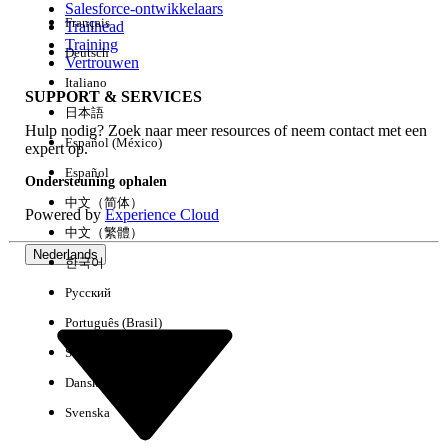
Salesforce-ontwikkelaars
Français
Trailhead
Ervaring
Training
Deutsch
Vertrouwen
Italiano
SUPPORT & SERVICES
日本語
Hulp nodig? Zoek naar meer resources of neem contact met een
Alles wissen
Gereed
Español (México)
expert op.
Español
Ondersteuning ophalen
中文（简体）
Powered by
Experience Cloud
中文（繁體）
Nederlands
한국어
Русский
Português (Brasil)
Suomi
Dansk
Svenska
Geen resultaten