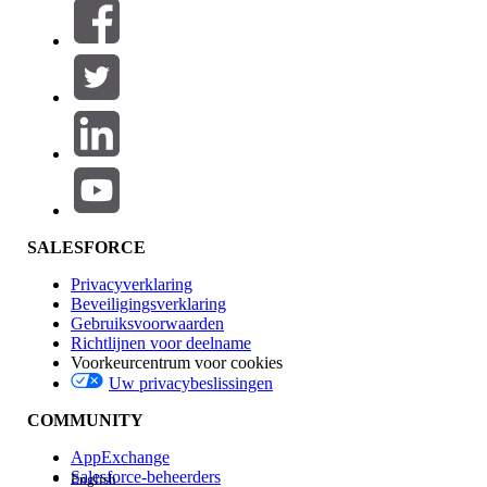
Filters (0)
FILTERS SELECTEREN
Productgebied
Toevoegen
Invloed op functies
SALESFORCE
Privacyverklaring
Beveiligingsverklaring
Gebruiksvoorwaarden
Richtlijnen voor deelname
Voorkeurcentrum voor cookies
Uw privacybeslissingen
Edition
COMMUNITY
AppExchange
Salesforce-beheerders
English