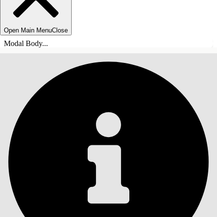
Open Main Menu
Close
Modal Body...
INHOUDSOPGAVE
Zoeken
Inhoudsopgave
weergeven
Inhoudsopgave