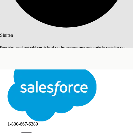
Zoeken
Sluiten
Deze tekst werd vertaald aan de hand van het systeem voor automatische vertaling van
Overschakelen op Engels
Niet nu
Salesforce. U vindt
hier
meer details.
Sluiten
Sluiten
1-800-667-6389