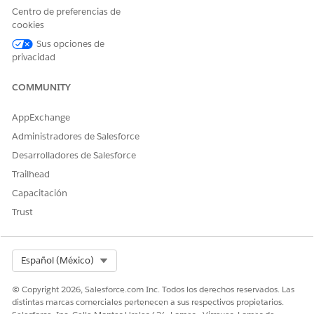
compatibles con estos objetos de Ciencias de la vida.
Centro de preferencias de
cookies
COMPONENTE LIGHTNING
OBJETOS
Sus opciones de
lsc4ce:MultiEntityCreateOver
Consulta
privacidad
ride
COMMUNITY
lsc4ce:MultiEntityEditOverri
Cuenta
de
Consulta
AppExchange
Visita de proveedor
Visita
Administradores de Salesforce
Desarrolladores de Salesforce
Desde la configuración de gestión del objeto cuyos
Trailhead
botones desea sustituir, vaya a Botón, Vínculos y Acciones.
Capacitación
En la fila de la acción Nueva, seleccione
Modificar
en el
Trust
menú desplegable.
Para Lightning Experience Override, seleccione
Componente Lightning
y luego seleccione
lsc4ce:MultiEntityCreateOverride
desde el menú
Select Org
Español (México)
desplegable.
Guarde sus cambios.
© Copyright 2026, Salesforce.com Inc. Todos los derechos reservados. Las
Del mismo modo, asigne la sustitución para la acción
distintas marcas comerciales pertenecen a sus respectivos propietarios.