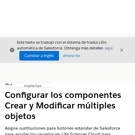
Este texto se tradujo con el sistema de traducción
automática de Salesforce. Obtenga más detalles
aquí
.
Cerrar
Cerrar
Cerrar
Cambiar a inglés
Ahora no
Índice de
Mostrar índice de materias
materias
Configurar los componentes
Crear y Modificar múltiples
objetos
Asigne sustituciones para botones estándar de Salesforce
para ayudar los usuarios en Life Sciences Cloud para