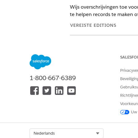
Wijs overschrijvingen toe vo
te helpen records te maken o
VEREISTE EDITIONS
Beschikbaar in: Lightning Exper
Beschikbaar in:
Enterprise
en
Un
en het beheerde pakket Life S
SALESFO
Privacyve
1-800-667-6389
Beveiligin
Als u toegang wilt tot en wilt
Gebruiks
meerdere objecten van Life Sci
Engagement:
Richtlijn
Voorkeur
Als u standaardknoppen wilt ove
Uw 
Lightning componenten voor 
LIGHTNING COMPONENT
Select Org
Nederlands