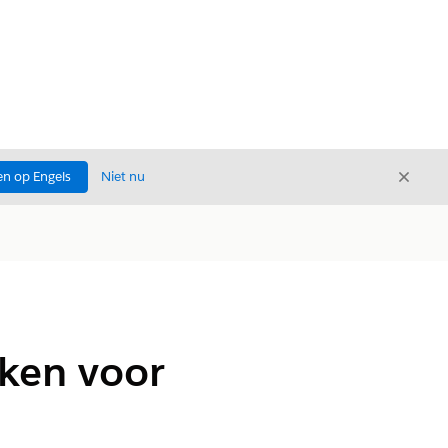
Sluite
n op Engels
Niet nu
Sluiten
ken voor