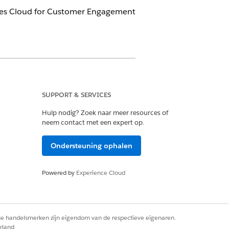
nces Cloud for Customer Engagement
 Customer Engagement Add-on-licentie
SUPPORT & SERVICES
Hulp nodig? Zoek naar meer resources of
neem contact met een expert op.
 beheerder Life Sciences
Ondersteuning ophalen
Powered by
Experience Cloud
e Sciences-objecten.
rse handelsmerken zijn eigendom van de respectieve eigenaren.
rland