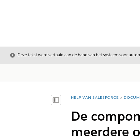
Sluiten
Deze tekst werd vertaald aan de hand van het systeem voor automa
HELP VAN SALESFORCE
DOCUM
U bent hier:
Inhoudsopgave weergeven
De compon
meerdere ob