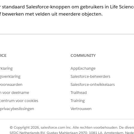
or standaard Salesforce-knoppen om gebruikers in Life Scie
f bewerken met velden uit meerdere objecten.
ience
limited
Edition met Life Sciences Cloud, Life Sciences Cloud voor
ciences Customer Engagement.
RCE
COMMUNITY
rklaring
AppExchange
BENODIGDE GEBRUIKERSMACHTIGINGEN
gsverklaring
Salesforce-beheerders
 werken met componenten voor
Machtigingenset Commercieel
voorwaarden
Salesforce-ontwikkelaars
ences Cloud for Customer
en voor deelname
Trailhead
centrum voor cookies
Training
rschrijven:
Toepassing aanpassen
privacybeslissingen
Vertrouwen
meerdere objecten worden alleen ondersteund voor deze Lif
OBJECTEN
© Copyright 2026, salesforce.com inc. Alle rechten voorbehouden. De dive
SFDC Netherlands BV, Gustav Mahlerlaan 2970, 1081 LA, Amsterdam, Nede