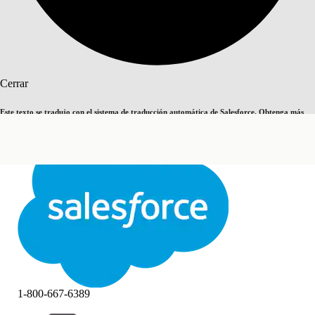
Buscar
Cerrar
Este texto se tradujo con el sistema de traducción automática de Salesforce. Obtenga más
Cambiar a inglés
Ahora no
detalles
aquí
.
Cerrar
Cerrar
1-800-667-6389