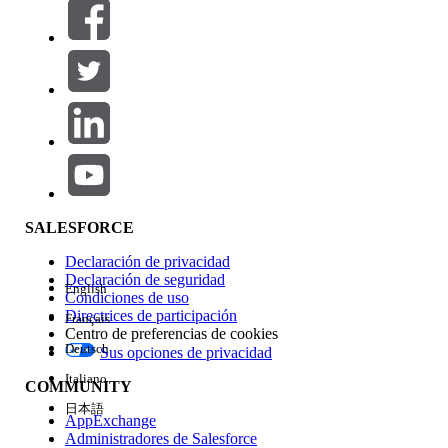
Filtros (0)
SELECCIONAR FILTROS
Agregar
Área de productos
Repercusión de función
SALESFORCE
Declaración de privacidad
Declaración de seguridad
English
Condiciones de uso
Directrices de participación
Français
Centro de preferencias de cookies
Deutsch
Sus opciones de privacidad
Edición
Italiano
COMMUNITY
日本語
AppExchange
Administradores de Salesforce