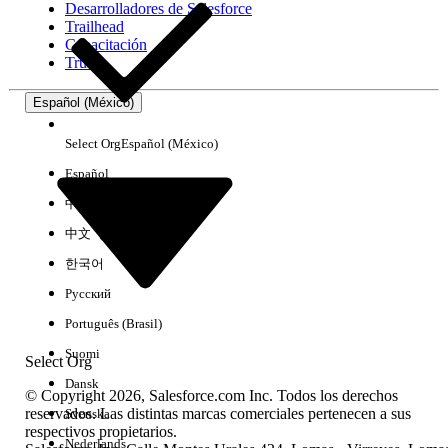
Desarrolladores de Salesforce
Trailhead
Experiencia
Capacitación
Trust
Español (México)
Borrar todo
Listo
Select Org
Español (México)
Español
中文（简体）
中文（繁體）
한국어
Русский
Português (Brasil)
Suomi
Select Org
Dansk
© Copyright 2026, Salesforce.com Inc. Todos los derechos
reservados. Las distintas marcas comerciales pertenecen a sus
Svenska
respectivos propietarios.
No hay resultados
Nederlands