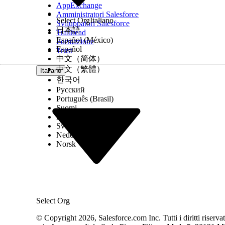
Facci sapere, così possiamo migliorare!
AppExchange
Amministratori Salesforce
Select Org
Italiano
Sviluppatori Salesforce
日本語
Trailhead
Español (México)
Formazione
Español
Trust
中文（简体）
中文（繁體）
Italiano
한국어
Русский
Português (Brasil)
Suomi
Dansk
Svenska
Nederlands
Norsk
Select Org
© Copyright 2026, Salesforce.com Inc. Tutti i diritti riservati.