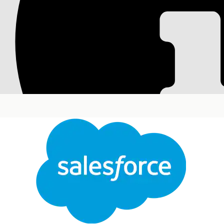
Impostazione del c
record multioggett
Per aiutare gli utenti di Life Sciences Cloud per C
record, aggiungere il componente Visualizzazione r
Versioni (Edition) richieste
Disponibile nelle versioni: Lightning Experience
Disponibile in:
Enterprise
Edition e
Unlimited
Edit
pacchetto gestito Life Sciences Customer Engage
A
Per accedere e utilizzare i componenti multi-ogget
Sciences Cloud per Customer Engagement:
Per creare e salvare le pagine Lightning nel Gener
Lightning: