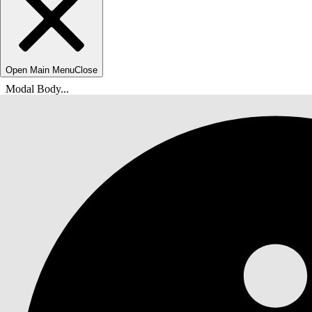
Open Main Menu
Close
Modal Body...
Ti trovi qui:
Guida di Salesforce
Documenti
Scienze della vita Agentforce