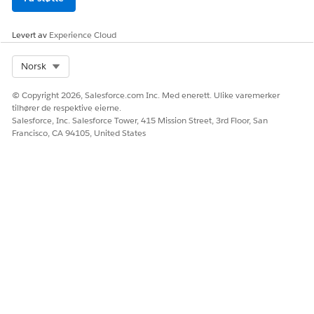
SE OGSÅ:
Levert av
Experience Cloud
Få hjelp for Lightning
Select Org
Norsk
© Copyright 2026, Salesforce.com Inc. Med enerett. Ulike varemerker
tilhører de respektive eierne.
HJALP DENNE ARTIKKELEN MED Å LØSE PROBLEMET DITT?
Salesforce, Inc. Salesforce Tower, 415 Mission Street, 3rd Floor, San
La oss få vite det slik at vi kan forbedre!
Francisco, CA 94105, United States
Ja
Nei