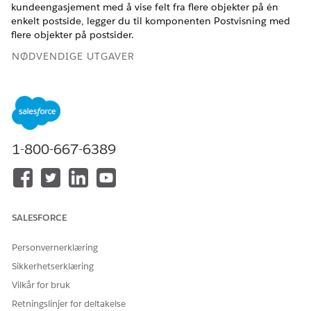
kundeengasjement med å vise felt fra flere objekter på én
enkelt postside, legger du til komponenten Postvisning med
flere objekter på postsider.
NØDVENDIGE UTGAVER
Tilgjengelig i Lightning Experience
Tilgjengelig i
Enterprise
og
Unlimited
Edition med Life
Sciences Cloud, Life Sciences Cloud for Customer
Engagement-tilleggslisensen og den administrerte pakken
1-800-667-6389
Life Sciences Customer Engagement.
NØDVENDIGE BRUKERTILLATELSER
For å få tilgang til og
Tillatelsessettet Life Sciences
SALESFORCE
arbeide med komponenter
Commercial Admin
for flere objekter i Life
Sciences Cloud for Customer
Personvernerklæring
Engagement:
Sikkerhetserklæring
For å opprette og lagre
Tilpasse program
Vilkår for bruk
Lightning-sider i Lightning-
Retningslinjer for deltakelse
appbyggeren: