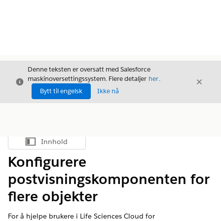
Denne teksten er oversatt med Salesforce
maskinoversettingssystem. Flere detaljer
her
.
Avslutt
Avslut
Avslutt
Bytt til engelsk
Ikke nå
Innhold
Vis innholdsfortegnelse
Konfigurere
postvisningskomponenten for
flere objekter
For å hjelpe brukere i Life Sciences Cloud for