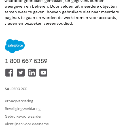
waardoor gebruikers gemakkelijker gegevens kunnen
weergeven en beheren. Door velden uit meerdere objecten
samen weer te geven, hoeven gebruikers niet naar meerdere
pagina's te gaan en worden de werkstromen voor accounts,
vragen en bezoeken vereenvoudigd.
Hoe componenten voor meerdere objecten werken
Met de Lightning componenten voor meerdere objecten
die zijn opgenomen in Life Sciences Customer
Engagement, kunnen gebruikers records maken, bewerken
en weergeven die velden uit meerdere objecten op één
1-800-667-6389
pagina bevatten.
De componenten Maken en Bewerken voor meerdere
objecten instellen
Wijs overschrijvingen toe voor standaard Salesforce-
SALESFORCE
knoppen om gebruikers in Life Sciences Cloud for
Customer Engagement te helpen records te maken of
Privacyverklaring
bewerken met velden uit meerdere objecten.
Beveiligingsverklaring
De component Recordweergave voor meerdere objecten
Gebruiksvoorwaarden
instellen
Als u gebruikers in Life Sciences Cloud voor
Richtlijnen voor deelname