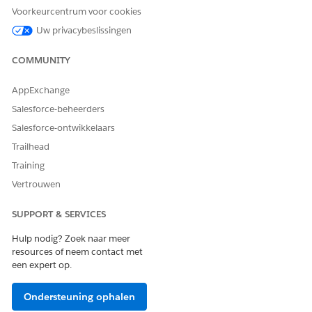
Klantbetrokkenheid wilt helpen bij het weergeven van
Voorkeurcentrum voor cookies
velden vanuit meerdere objecten op één recordpagina,
Uw privacybeslissingen
voegt u de component Recordweergave voor meerdere
objecten toe aan recordpagina's.
COMMUNITY
AppExchange
Salesforce-beheerders
HEEFT DIT ARTIKEL UW PROBLEEM OPGELOST?
Salesforce-ontwikkelaars
Laat ons weten wat we kunnen doen om te verbeteren!
Trailhead
Ja
Nee
Training
Vertrouwen
SUPPORT & SERVICES
Hulp nodig? Zoek naar meer
resources of neem contact met
een expert op.
Ondersteuning ophalen