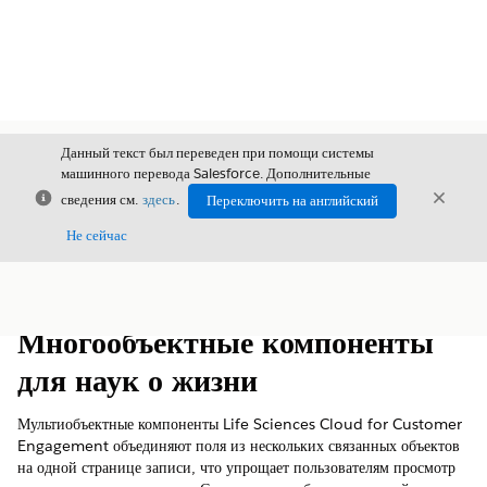
Данный текст был переведен при помощи системы
машинного перевода Salesforce. Дополнительные
Закрыть
Закры
сведения см.
здесь
.
Переключить на английский
Закрыт
Не сейчас
Содержание
Показать содержание
Многообъектные компоненты
для наук о жизни
Мультиобъектные компоненты Life Sciences Cloud for Customer
Engagement объединяют поля из нескольких связанных объектов
на одной странице записи, что упрощает пользователям просмотр