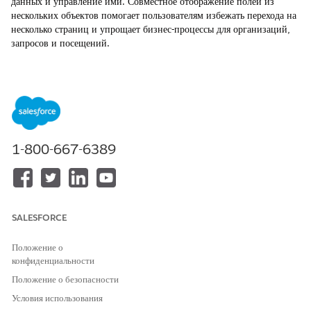
данных и управление ими. Совместное отображение полей из
нескольких объектов помогает пользователям избежать перехода на
несколько страниц и упрощает бизнес-процессы для организаций,
запросов и посещений.
Принцип работы многообъектных компонентов
С помощью многообъектных компонентов Lightning,
входящих в Life Sciences Customer Engagement,
пользователи могут создавать, редактировать и просматривать
записи, содержащие поля из нескольких объектов на одной
странице.
1-800-667-6389
Настройка компонентов создания и редактирования
нескольких объектов
Назначьте переопределения для стандартных кнопок
Salesforce, чтобы помочь пользователям в Life Sciences
SALESFORCE
Cloud for Customer Engagement создавать или
редактировать записи с полями из нескольких объектов.
Положение о
Настройка компонента просмотра многообъектных записей
конфиденциальности
Чтобы помочь пользователям в Life Sciences Cloud for
Положение о безопасности
Customer Engagement просматривать поля из нескольких
Условия использования
объектов на одной странице записи, добавьте компонент