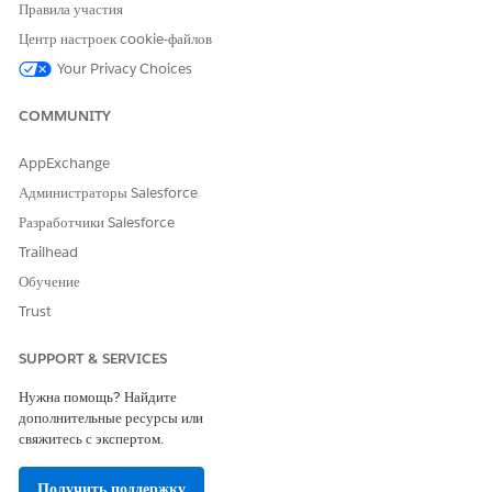
«Многообъектное представление записи» на страницы записей.
Правила участия
Центр настроек cookie-файлов
Your Privacy Choices
ЭТА СТАТЬЯ РЕШИЛА ВАШУ ПРОБЛЕМУ?
COMMUNITY
Оставьте свой отзыв, чтобы мы могли стать лучше!
AppExchange
Да
Нет
Администраторы Salesforce
Разработчики Salesforce
Trailhead
Обучение
Trust
SUPPORT & SERVICES
Нужна помощь? Найдите
дополнительные ресурсы или
свяжитесь с экспертом.
Получить поддержку