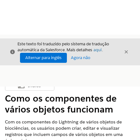
Este texto foi traduzido pelo sistema de tradução
automática da Salesforce. Mais detalhes
aqui
.
Fechar
Fecha
Fechar
Alternar para inglês
Agora não
Índice
Mostrar índice
Como os componentes de
vários objetos funcionam
Com os componentes do Lightning de vários objetos de
biociências, os usuários podem criar, editar e visualizar
registros que incluem campos de vários objetos em uma