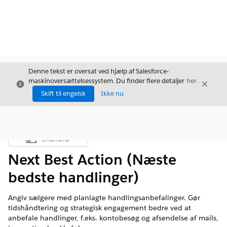
Denne tekst er oversat ved hjælp af Salesforce-
maskinoversættelsessystem. Du finder flere detaljer
her
.
Luk
Luk
Luk
Skift til engelsk
Ikke nu
Indhold
Vis indholdsfortegnelse
Next Best Action (Næste
bedste handlinger)
Angiv sælgere med planlagte handlingsanbefalinger. Gør
tidshåndtering og strategisk engagement bedre ved at
anbefale handlinger, f.eks. kontobesøg og afsendelse af mails,