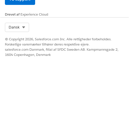
LØSTE DENNE ARTIKEL DIT PROBLEM?
Giv os besked, så vi kan forbedre os!
Drevet af
Experience Cloud
Ja
Nej
Select Org
Dansk
© Copyright 2026, Salesforce.com Inc. Alle rettigheder forbeholdes.
Forskellige varemærker tilhører deres respektive ejere.
salesforce.com Danmark, filial af SFDC Sweden AB. Kampmannsgade 2,
1604 Copenhagen, Denmark