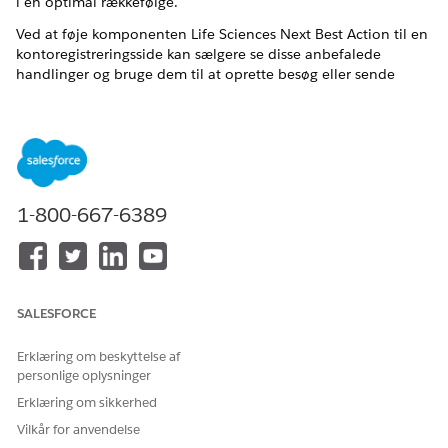
i en optimal rækkefølge.
Ved at føje komponenten Life Sciences Next Best Action til en
kontoregistreringsside kan sælgere se disse anbefalede
handlinger og bruge dem til at oprette besøg eller sende
mails direkte fra kontoregistreringssiden.
Opsæt Life Sciences Next Best-handlinger
Konfigurer de krævede udløserhandlers, brugertilladelser
og handlinger. Brugere kan oprette besøg eller sende
mails direkte fra Next Best Action-komponenten. Appen
deler anbefalinger efter område og sporer udførte
1-800-667-6389
handlinger. Brugere kan oprette besøg eller sende mails
direkte fra komponenten.
Føj komponenten Life Sciences Next Best Action til en
kontoregistreringsside
SALESFORCE
Planlæg et besøg, eller send en mail direkte fra Next Best
Action-komponenten på kontoregistreringssiden. Hvis en
Erklæring om beskyttelse af
anbefaling ikke er relevant, kan brugerne springe over den
personlige oplysninger
og angive en årsag. Når en bruger fuldfører den
Erklæring om sikkerhed
anbefalede aktivitet, opdaterer komponenten
Vilkår for anvendelse
anbefalingsregistreringen.