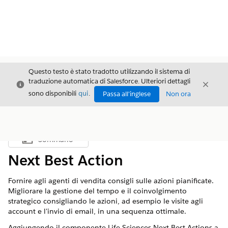
Questo testo è stato tradotto utilizzando il sistema di
traduzione automatica di Salesforce. Ulteriori dettagli
Chiudi
Chiud
Chiudi
sono disponibili
qui
.
Passa all'inglese
Non ora
Sommario
Mostra sommario
Next Best Action
Fornire agli agenti di vendita consigli sulle azioni pianificate.
Migliorare la gestione del tempo e il coinvolgimento
strategico consigliando le azioni, ad esempio le visite agli
account e l'invio di email, in una sequenza ottimale.
Aggiungendo il componente Life Sciences Next Best Actions a