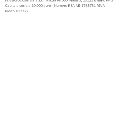
salesforce.com Italy S.r.l., Piazza Filippo Meda 5, 20121 Milano (MI)
QUESTO ARTICOLO HA RISOLTO IL PROBLEMA?
Capitale sociale 10.000 euro - Numero REA MI-1785731 P.IVA
Facci sapere, così possiamo migliorare!
04959160963
Sì
No