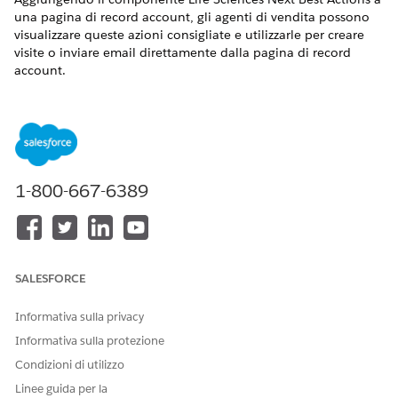
una pagina di record account, gli agenti di vendita possono
visualizzare queste azioni consigliate e utilizzarle per creare
visite o inviare email direttamente dalla pagina di record
account.
Impostazione di Next Best Actions per Scienze della vita
Configurare gli handler trigger, le autorizzazioni utente e le
azioni richieste. Gli utenti possono creare visite o inviare
email direttamente dal componente Next Best Action.
L'app condivide i consigli per territorio e tiene traccia delle
1-800-667-6389
azioni completate. Gli utenti possono creare visite o
inviare email direttamente dal componente.
Aggiunta del componente Life Sciences Next Best Action
alla pagina di record di un account
Pianificare una visita o inviare un messaggio email
SALESFORCE
direttamente dal componente Next Best Action nella
pagina del record Account. Se un consiglio non è
Informativa sulla privacy
pertinente, gli utenti possono ignorarlo e fornire un
Informativa sulla protezione
motivo. Quando un utente completa l'attività consigliata,
Condizioni di utilizzo
il componente aggiorna il record del consiglio.
Linee guida per la