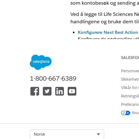
som kontobesøk og sending av
Ved å legge til Life Sciences
handlingene og bruke dem til 
Konfigurere Next Best Action 
Konfigurer de nødvendige utl
fra Next Best Action-kompone
eller sende e-post direkte f
SALESFO
Legge til Next Best Action-k
Planlegg et besøk eller send
Personve
relevant, kan brukere hoppe 
1-800-667-6389
Sikkerhet
anbefalingsposten.
Vilkår for
Konfigurere hoppe over årsake
Retningsli
Konfigurer hoppeårsaker slik 
Preferans
bruker kan hoppe over en anbe
hoppealternativer. Bruk hopp 
You
Mobilappkonfigurasjon for Nex
Konfigurer de nødvendige inns
Select Org
Norsk
Cloud.