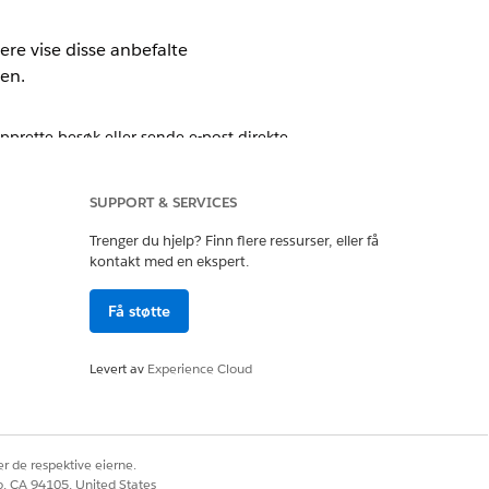
re vise disse anbefalte
en.
prette besøk eller sende e-post direkte
andlinger. Brukere kan opprette besøk
SUPPORT & SERVICES
o-postsiden. Hvis en anbefaling ikke er
Trenger du hjelp? Finn flere ressurser, eller få
kontakt med en ekspert.
 aktiviteten, oppdaterer komponenten
Få støtte
klarer hvorfor de hoppet over den. En
og fullførte anbefalinger viser ikke
Levert av
Experience Cloud
ger.
 Best Action-opplevelsen i Life Sciences
r de respektive eierne.
co, CA 94105, United States