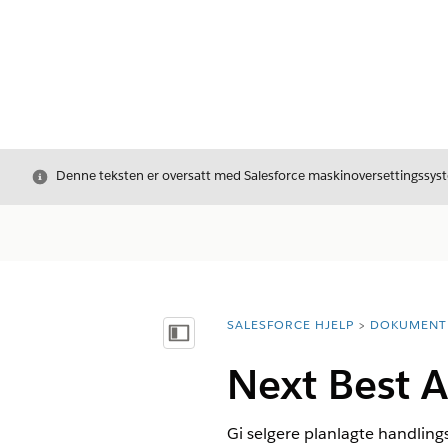
Avslutt
Denne teksten er oversatt med Salesforce maskinoversettingssyste
SALESFORCE HJELP
DOKUMENT
Du er her:
Vis innholdsfortegnelse
Next Best A
Gi selgere planlagte handling