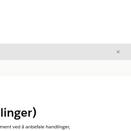
Avslut
Avslutt
linger)
ement ved å anbefale handlinger,