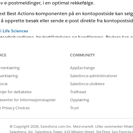
 e-postmeldinger, i en optimal rekkefølge.
 Next Best Actions-komponenten på en kontopostside kan selge
å opprette besøk eller sende e-post direkte fra kontopostsid
i Life Sciences
øserbehandlerne, brukertillatelsene og handlingene. Brukere kan op
nten. Appen deler anbefalinger etter område og sporer fullførte h
ra komponenten.
RCE
COMMUNITY
omponenten Life Sciences på en kontopostside
 en e-postmelding direkte fra Next Best Action-komponenten på Kont
rnerklæring
AppExchange
over den og oppgi en årsak. Når en bruker fullfører den anbefalte
serklæring
Salesforce-administratorer
 bruk
Salesforce-utviklere
r til en Next Best Action
njer for deltakelse
Trailhead
at brukere kan avvise en anbefaling og gi tilbakemeldinger som for
esenter for informasjonskapsler
Opplæring
faling som er gjeldende, handlingsbar eller har forfalt. Kommende 
over årsaker til å spore tilpassing og forbedre fremtidige anbefalin
r Privacy Choices
Trust
t Best Action i Life Sciences
tillingene for mobil-metadatabuffer for å støtte Life Sciences Next
© Copyright 2026, Salesforce.com Inc. Med enerett. Ulike varemerker tilhøre
Salesforce, Inc. Salesforce Tower, 415 Mission Street, 3rd Floor, San Francis