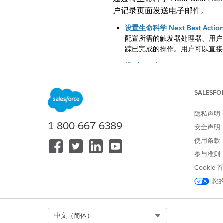
户记录页面发送电子邮件。
设置生命科学 Next Best Actio
配置所需的触发器处理器、用户权限
踪已完成的操作。用户可以直接
将 Life Sciences Next Be
直接从客户记录页面上的 Next
组件会更新推荐记录。
SALESFO
配置 Next Best Action 的跳
配置跳过原因，以便用户可以拒
隐私声明
显示跳过选项。使用跳过原因跟
1-800-667-6389
安全声明
适用于生命科学的移动应用程序配置 Ne
使用条款
配置所需的移动元数据缓存设置，以支持 Li
参与准则
Cookie
另请参阅：
您
触发器处理程序管理
Select Org
中文（简体）