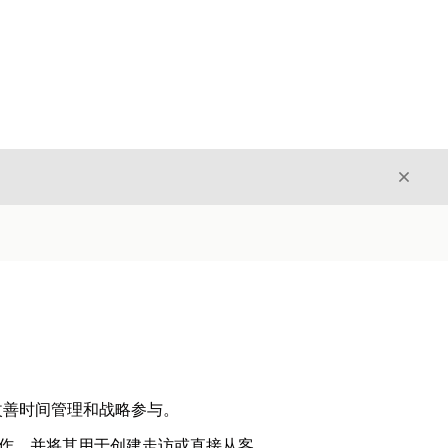
关闭
关闭
改善时间管理和战略参与。
荐的操作，并将其用于创建走访或直接从客