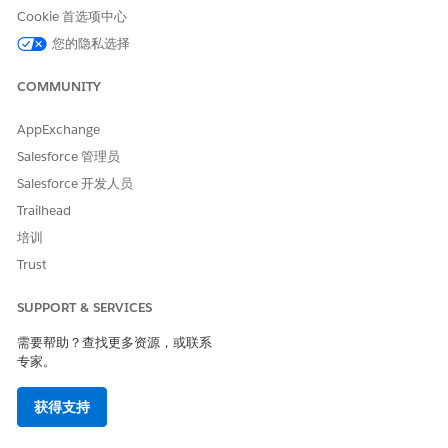
授予用户对 lsc4ce.LogACallController 的访问权限。
Cookie 首选项中心
授予用户对 lsc4ce.NextBestActionsController 的访问权
您的隐私选择
限。
授予用户对 lsc4ce.VisitCreationCallbackController 的访
COMMUNITY
问权限。
分配这些权限集，以允许用户访问组件并创建走访和发送电子邮
AppExchange
件。
Salesforce 管理员
分配行业访问。
Salesforce 开发人员
分配生命科学商业用户。
分配生命科学现场销售代表。
Trailhead
分配生命科学核心。
培训
设置操作类型。
Trust
请确保配置
走访管理
，以便用户可以创建走访。
请确保配置电子
邮件和模板
，以便用户可以发送 Life
SUPPORT & SERVICES
Sciences 电子邮件记录。
需要帮助？查找更多资源，或联系
在计划员设置中配置工作周的第一天，以便 Life Sciences Next
专家。
Best Action 根据配置的工作周提供准确的每周推荐。在计划员
设置中，设置计划周期的开始时间。
获得支持
有关更多信息，请查看
配置日历参数
。
提供推荐数据。Life Sciences Next Best Action 会显示区域客