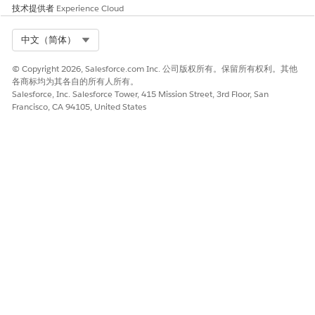
技术提供者
Experience Cloud
户推荐操作对象中的记录。通过手动创建区域客户推荐操作记录
或集成您自己的推荐模型来自动创建记录，以提供推荐记录。
Select Org
中文（简体）
只有可访问的有效推荐记录才会出现在 Next Best Action 组件
中。
© Copyright 2026, Salesforce.com Inc. 公司版权所有。保留所有权利。其他
各商标均为其各自的所有人所有。
另请参阅：
Salesforce, Inc. Salesforce Tower, 415 Mission Street, 3rd Floor, San
Francisco, CA 94105, United States
触发器处理程序管理
走访管理
电子邮件和模板
配置日历参数
本文章是否解决您的问题？
请与我们共享您的想法，以便我们进行改进！
是
否