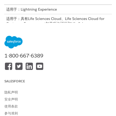
适用于：Lightning Experience
适用于：具有Life Sciences Cloud、Life Sciences Cloud for
Customer Engagement加载项许可证和Life Sciences
Customer Engagement受管软件包的
Enterprise
和
Unlimited
Edition。
所需用户权限
1-800-667-6389
设置 Next Best Action：
生命科学商业管理员
打开这些触发器处理程序，以支持共享和状态同步。
打开 TerrAcctRcmdActionSharingHandler，根据区域访问
权限共享区域客户推荐操作记录。
SALESFORCE
打开 TerrAccRcmActStatusUpdateHandle，以在销售代表
从 Next Best Action 创建走访时更新推荐记录，将走访与
隐私声明
推荐相关联并更新状态。
安全声明
有关更多信息，请查看
按对象管理触发器
和
触发器处理
器。
使用条款
授予用户对这些 Apex 类的访问权限。如果没有对这些类的访问
权限，用户无法从组件采取推荐的操作。
参与准则