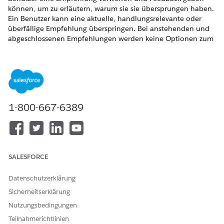
können, um zu erläutern, warum sie sie übersprungen haben.
Ein Benutzer kann eine aktuelle, handlungsrelevante oder
überfällige Empfehlung überspringen. Bei anstehenden und
abgeschlossenen Empfehlungen werden keine Optionen zum
Überspringen angezeigt. Verwenden Sie Gründe zum
Überspringen, um die Akzeptanz zu verfolgen und künftige
Empfehlungen zu verbessern.
ERFORDERLICHE EDITIONEN
1-800-667-6389
Verfügbarkeit: Lightning Experience
Verfügbarkeit:
Enterprise
und
Unlimited
Edition mit Life
Sciences Cloud, der Add-On-Lizenz "Life Sciences Cloud für
Kundenengagement" und dem verwalteten Paket "Life
Sciences Customer Engagement".
SALESFORCE
ERFORDERLICHE BENUTZERBERECHTIGUNGEN
Datenschutzerklärung
Sicherheitserklärung
Konfigurieren von Next Best
Kommerzieller Administrator
Actions für
für Biowissenschaften
Nutzungsbedingungen
Biowissenschaften:
Teilnahmerichtlinien