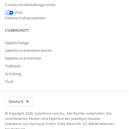
Klicken Sie unter "Setup" auf
Objekt-Manager
und wählen
Cookie-Voreinstellungscenter
Sie
Empfohlene Aktion für Regionsaccounts
aus.
Ihre
Wählen Sie
Felder und Beziehungen
und dann das Feld
Datenschutzauswahlen
Grund überspringen
aus.
Klicken Sie unter "Auswahllistenwerte für Gründe
COMMUNITY
überspringen" auf
Neu
, um neue Werte hinzuzufügen.
Speichern Sie Ihre Änderungen.
AppExchange
Salesforce-Administratoren
Salesforce-Entwickler
KONNTEN SIE IHR PROBLEM MITHILFE DIESES ARTIKELS
Trailhead
LÖSEN?
Schulung
Geben Sie uns Feedback, damit wir uns verbessern können.
Trust
Ja
Nein
Select Org
Deutsch
© Copyright 2026, Salesforce.com Inc. Alle Rechte vorbehalten. Die
verschiedenen Marken sind Eigentum der jeweiligen Inhaber.
Salesforce.com Germany GmbH, Erika-Mann-Str. 31, 80636 München,
Deutschland