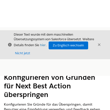
Dieser Text wurde mit dem maschinellen
Übersetzungssystem von Salesforce übersetzt. Weitere
Schließen
Schli
Details finden Sie
hier
.
Zu Englisch wechseln
Schließ
Nicht jetzt
Inhalt
Inhalt anzeigen
Konfigurieren von Gründen
für Next Best Action
überspringen
Konfigurieren Sie Gründe für das Überspringen, damit
Benutzer eine Empfehlung verwerfen und Feedback geben