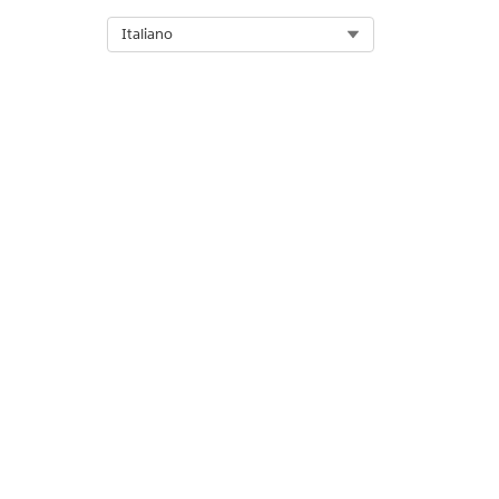
Select Org
Italiano
QUESTO ARTICOLO HA RISOLTO 
Facci sapere, così possiamo migli