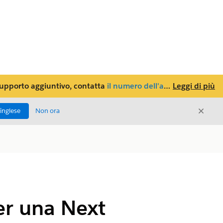
supporto aggiuntivo, contatta
il numero dell'assistenza locale
Leggi di più
Chiud
'inglese
Non ora
Chiudi
per una Next