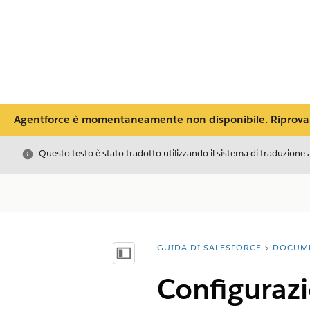
Agentforce è momentaneamente non disponibile. Riprova pi
Chiudi
Questo testo è stato tradotto utilizzando il sistema di traduzione 
GUIDA DI SALESFORCE
DOCUM
Ti trovi qui:
Mostra sommario
Configurazi