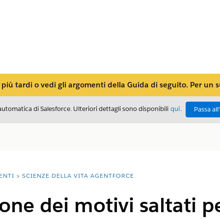
ù tardi o vedi gli argomenti della Guida di seguito. Per un 
automatica di Salesforce. Ulteriori dettagli sono disponibili
qui
.
Passa all
ENTI
SCIENZE DELLA VITA AGENTFORCE
one dei motivi saltati 