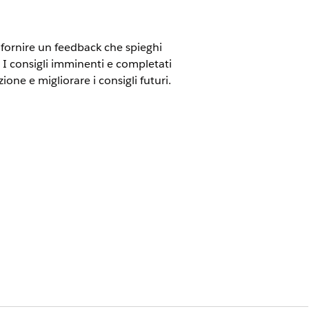
e fornire un feedback che spieghi
 I consigli imminenti e completati
ione e migliorare i consigli futuri.
per Customer Engagement e pacchetto
cienze della vita