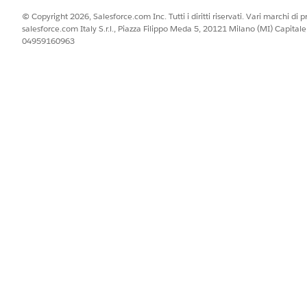
© Copyright 2026, Salesforce.com Inc. Tutti i diritti riservati. Vari marchi di pro
salesforce.com Italy S.r.l., Piazza Filippo Meda 5, 20121 Milano (MI) Capit
04959160963
IL PROBLEMA?
orare!