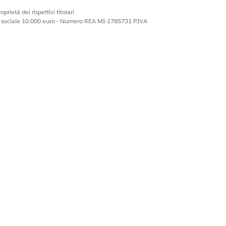
prietà dei rispettivi titolari.
ale sociale 10.000 euro - Numero REA MI-1785731 P.IVA
Sì
No