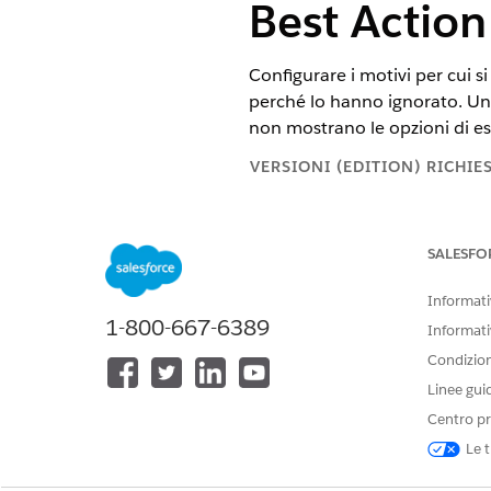
Best Action
Configurare i motivi per cui s
perché lo hanno ignorato. Un 
non mostrano le opzioni di escl
VERSIONI (EDITION) RICHIE
Disponibile nelle versioni: Ligh
SALESFO
Disponibile in:
Enterprise
Editio
gestito Life Sciences Customer
Informativ
1-800-667-6389
Informati
Condizioni
Per configurare le Next Best Acti
Linee gui
Da Imposta, fare clic
su Gesto
Centro pr
Selezionare
Campi e relazion
Le t
In Salta valori elenco di sele
Salva le modifiche.