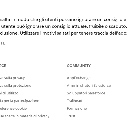
i salta in modo che gli utenti possano ignorare un consiglio 
utente può ignorare un consiglio attuale, fruibile o scaduto.
usione. Utilizzare i motivi saltati per tenere traccia dell'adoz
STE
tning Experience
RCE
COMMUNITY
n e
Unlimited
Edition con licenza aggiuntiva Life Sciences Cloud 
 Engagement.
a sulla privacy
AppExchange
va sulla protezione
Amministratori Salesforce
AUTORIZZAZIONI UTENTE NECESSARIE
 di utilizzo
Sviluppatori Salesforce
on di Scienze della vita:
Amministratore commerciale S
da per la partecipazione
Trailhead
re oggetti
e selezionare
Azione consigliata account territorio
.
eferenze cookie
Formazione
i
e quindi selezionare il campo
Ignora motivo
.
ue scelte in materia di privacy
Trust
zione motivo, fare clic su
Nuovo
per aggiungere nuovi valori.