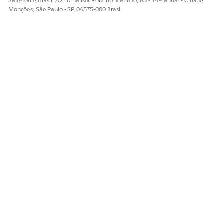
Salesforce Brasil, Av. Jornalista Roberto Marinho, 85 - 14º andar - Cidade
Monções, São Paulo - SP, 04575-000 Brasil