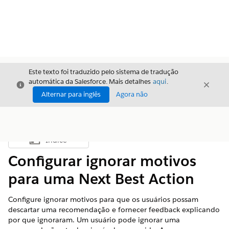
Este texto foi traduzido pelo sistema de tradução
automática da Salesforce. Mais detalhes
aqui
.
Fechar
Fecha
Fechar
Alternar para inglês
Agora não
Índice
Mostrar índice
Configurar ignorar motivos
para uma Next Best Action
Configure ignorar motivos para que os usuários possam
descartar uma recomendação e fornecer feedback explicando
por que ignoraram. Um usuário pode ignorar uma