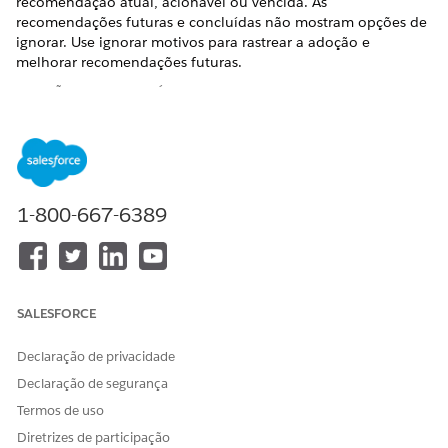
recomendação atual, acionável ou vencida. As
recomendações futuras e concluídas não mostram opções de
ignorar. Use ignorar motivos para rastrear a adoção e
melhorar recomendações futuras.
EDIÇÕES OBRIGATÓRIAS
Disponível em: Lightning Experience
Disponível em: Edições
Enterprise
e
Unlimited
com a
licença Life Sciences Cloud, o complemento Life Sciences
1-800-667-6389
Cloud para Engajamento do cliente e o pacote gerenciado
Engajamento do cliente das ciências da vida.
PERMISSÕES DE USUÁRIO NECESSÁRIAS
Para configurar as próximas
Administrador comercial de
SALESFORCE
melhores ações de ciências
biociências
biológicas:
Declaração de privacidade
Declaração de segurança
Em Configuração, clique em
Gerenciador de objetos
e
selecione
Ação recomendada da conta do território
.
Termos de uso
Selecione
Campos e relacionamentos
e selecione o
Diretrizes de participação