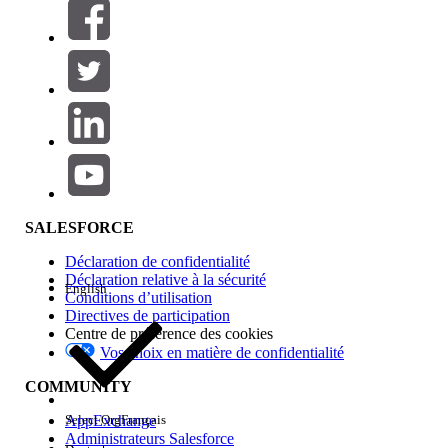
Filtres (0)
SÉLECTIONNER DES FILTRES
Ajouter
Gamme de produits
Impact des fonctionnalités
SALESFORCE
Déclaration de confidentialité
Déclaration relative à la sécurité
English
Conditions d’utilisation
Directives de participation
Centre de préférence des cookies
Vos choix en matière de confidentialité
Edition
COMMUNITY
AppExchange
Select Org
Français
Administrateurs Salesforce