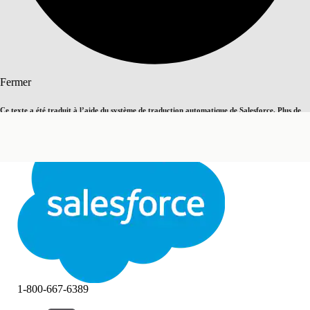
Rechercher
Fermer
Ce texte a été traduit à l’aide du système de traduction automatique de Salesforce. Plus de
Basculer vers la page en anglais
détails, consultez <
cette page
.
Pas maintenant
Fermer
Fermer
1-800-667-6389