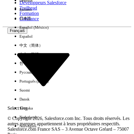
Deutsch
Développeurs Salesforce
Trailhead
Italiano
Expérience
Formation
Confiance
日本語
Español (México)
Français
Español
Effacer tout
Terminé
中文（简体）
中文（繁體）
한국어
Русский
Português (Brasil)
Suomi
Dansk
Select Org
Svenska
Nederlands
© Copyright 2026, Salesforce.com Inc. Tous droits réservés. Les
autres marques appartiennent à leurs propriétaires respectifs.
Norvégien
Salesforce.com France SAS – 3 Avenue Octave Gréard – 75007
Aucun résultat