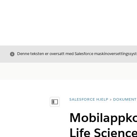
Avslutt
Denne teksten er oversatt med Salesforce maskinoversettingssyste
SALESFORCE HJELP
DOKUMENT
Du er her:
Vis innholdsfortegnelse
Mobilappkon
Life Scienc