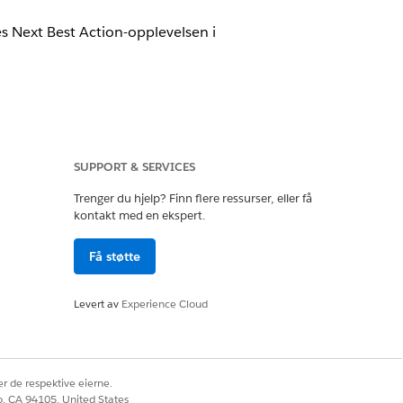
es Next Best Action-opplevelsen i
for Customer Engagement-tillegg og
SUPPORT & SERVICES
Trenger du hjelp? Finn flere ressurser, eller få
kontakt med en ekspert.
nces
Få støtte
Levert av
Experience Cloud
e deg om at de er tildelt de riktige
r de respektive eierne.
co, CA 94105, United States