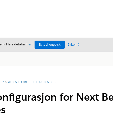
m. Flere detaljer
her
.
Bytt til engelsk
Ikke nå
ER
AGENTFORCE LIFE SCIENCES
figurasjon for Next Bes
es