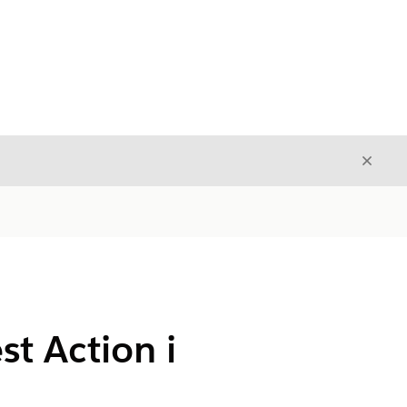
Avslut
Avslutt
t Action i