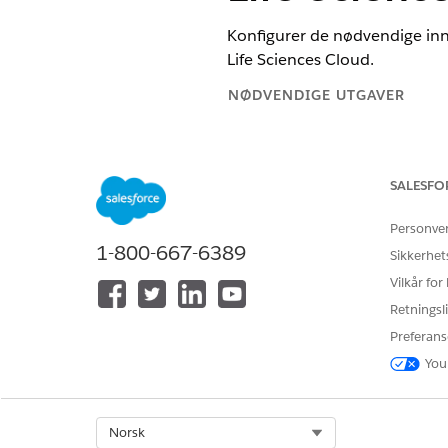
Konfigurer de nødvendige inns
Life Sciences Cloud.
NØDVENDIGE UTGAVER
Tilgjengelig i Lightning Experie
Tilgjengelig i
Enterprise
og
Unli
SALESFO
den administrerte pakken Life
Personve
1-800-667-6389
Sikkerhet
For å konfigurere Next Best Acti
Vilkår for
Retningsli
Nødvendig metadatabuffer for
Preferans
You
Konfigurer og valider innstill
profilene.
Select Org
Norsk
OBJEKT