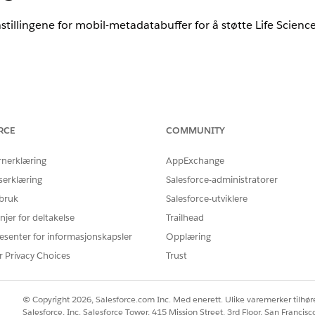
tillingene for mobil-metadatabuffer for å støtte Life Scienc
nce
mited
Edition med Life Sciences Cloud-lisens, Life Sciences Cloud 
RCE
COMMUNITY
 Sciences Customer Engagement.
rnerklæring
AppExchange
NØDVENDIG BRUKERTILLATELSE
serklæring
Salesforce-administratorer
on:
Commercial Admin Life Scie
 bruk
Salesforce-utviklere
njer for deltakelse
Trailhead
 Next Best Action Life Sciences
esenter for informasjonskapsler
Opplæring
r Privacy Choices
Trust
ingene for objektmetadatabuffer for disse objektene, og forsikr
© Copyright 2026, Salesforce.com Inc. Med enerett. Ulike varemerker tilhøre
TYPE
Salesforce, Inc. Salesforce Tower, 415 Mission Street, 3rd Floor, San Francis