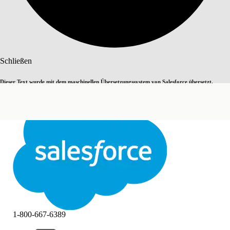
Suche
Schließen
Dieser Text wurde mit dem maschinellen Übersetzungssystem von Salesforce übersetzt.
Zu Englisch wechseln
Nicht jetzt
Weitere Details finden Sie
hier
.
Schließen
Schließen
1-800-667-6389