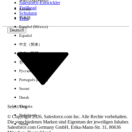
Select Org
Deutsch
Salesforce-Entwickler
Trailhead
Italiano
Erfahrung
Schulung
日本語
Trust
Español (México)
Deutsch
Español
Alle löschen
Fertig
中文（简体）
中文（繁體）
한국어
Русский
Português (Brasil)
Suomi
Dansk
Select Org
Svenska
Nederlands
© Copyright 2026, Salesforce.com Inc. Alle Rechte vorbehalten.
Die verschiedenen Marken sind Eigentum der jeweiligen Inhaber.
Norsk
Salesforce.com Germany GmbH, Erika-Mann-Str. 31, 80636
Keine Ergebnisse