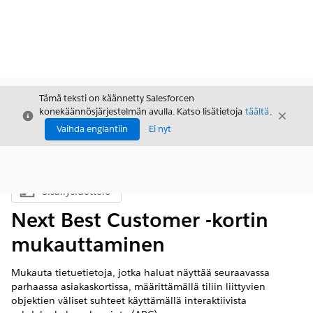
Tämä teksti on käännetty Salesforcen
konekäännösjärjestelmän avulla. Katso lisätietoja
täältä
.
Sulje
Sulje
Sulje
Vaihda englantiin
Ei nyt
Sisällysluettelo
Näytä sisällysluettelo
Next Best Customer -kortin
mukauttaminen
Mukauta tietuetietoja, jotka haluat näyttää seuraavassa
parhaassa asiakaskortissa, määrittämällä tiliin liittyvien
objektien väliset suhteet käyttämällä interaktiivista