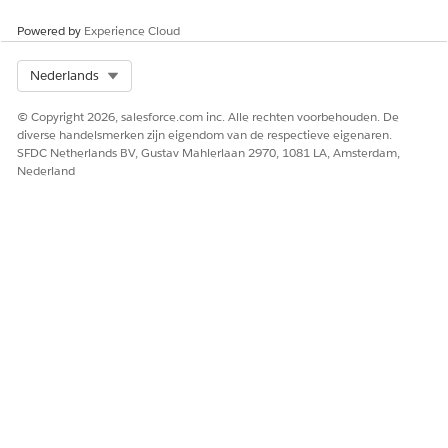
toevoegen.
Powered by
Experience Cloud
Als u de ruimte wilt bepalen die een element in een rij
inneemt, gebruikt u het veld Kolombereik.
Elke rij in een sectie is verdeeld over 12 kolommen. Als
Select Org
Nederlands
het bereik van de kolom is ingesteld op 12, neemt het
© Copyright 2026, salesforce.com inc. Alle rechten voorbehouden. De
element de gehele rij in. Als het gecombineerde
diverse handelsmerken zijn eigendom van de respectieve eigenaren.
kolombereik van meerdere elementen gelijk is aan 12,
SFDC Netherlands BV, Gustav Mahlerlaan 2970, 1081 LA, Amsterdam,
worden die elementen weergegeven in dezelfde rij.
Nederland
Selecteer de uitlijning voor itemgroepselementen. U
kunt itemgroepen verticaal of horizontaal uitlijnen.
Gebruik het veld Itemuitlijning om te bepalen hoe
items in een element worden uitgelijnd ten opzichte
van andere elementen in dezelfde rij. Als u
bijvoorbeeld
Top
selecteert, wordt het element boven
aan de rij uitgelijnd wanneer het naast andere
elementen wordt weergegeven.
Itemuitlijning kan niet worden bekeken
OPMERKING