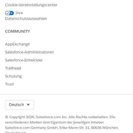
Klicken Sie auf
Feld hinzufügen
.
Cookie-Voreinstellungscenter
Wählen Sie für "Quellobjekt" das Objekt aus, für das Sie ein
Ihre
benutzerdefiniertes Feld erstellt haben.
Datenschutzauswahlen
Wählen Sie für "Quellfeld" das benutzerdefinierte Feld aus.
Wählen Sie optional die Schriftgröße aus.
COMMUNITY
Geben Sie für schnelle rationale Zusammenfassungen Ihre
eigenen Daten an oder verwenden Sie
Agentforce für
AppExchange
Accountzusammenfassungen
.
Salesforce-Administratoren
Salesforce-Entwickler
Trailhead
KONNTEN SIE IHR PROBLEM MITHILFE DIESES ARTIKELS LÖSEN?
Schulung
Geben Sie uns Feedback, damit wir uns verbessern können.
Trust
Ja
Nein
Select Org
Deutsch
© Copyright 2026, Salesforce.com Inc. Alle Rechte vorbehalten. Die
verschiedenen Marken sind Eigentum der jeweiligen Inhaber.
Salesforce.com Germany GmbH, Erika-Mann-Str. 31, 80636 München,
Deutschland