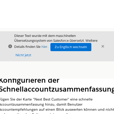
Dieser Text wurde mit dem maschinellen
Übersetzungssystem von Salesforce übersetzt. Weitere
Schließen
Schli
Details finden Sie
hier
.
Zu Englisch wechseln
Schließ
Nicht jetzt
Inhalt
Inhalt anzeigen
Konfigurieren der
Schnellaccountzusammenfassun
Fügen Sie der Karte "Next Best Customer" eine schnelle
Accountzusammenfassung hinzu, damit Benutzer
Accountempfehlungen auf einen Blick auswerten können und nich