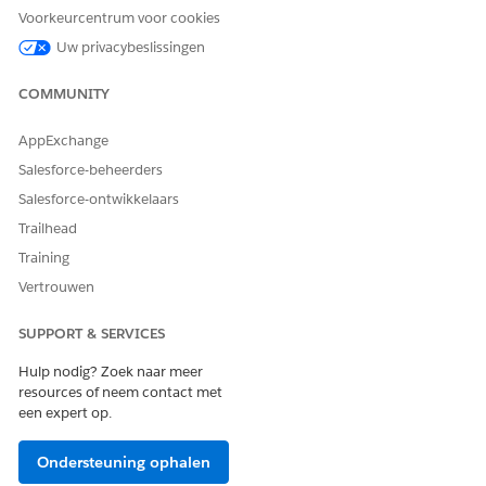
aangepast veld hebt gemaakt.
Voorkeurcentrum voor cookies
Selecteer bij Bronveld het aangepaste veld.
Uw privacybeslissingen
Selecteer optioneel de tekengrootte.
Geef voor snelle rationalesamenvattingen uw eigen
COMMUNITY
gegevens op of gebruik
Agentforce voor
Accountsamenvatting
.
AppExchange
Salesforce-beheerders
Salesforce-ontwikkelaars
HEEFT DIT ARTIKEL UW PROBLEEM OPGELOST?
Trailhead
Laat ons weten wat we kunnen doen om te verbeteren!
Training
Ja
Nee
Vertrouwen
SUPPORT & SERVICES
Hulp nodig? Zoek naar meer
resources of neem contact met
een expert op.
Ondersteuning ophalen