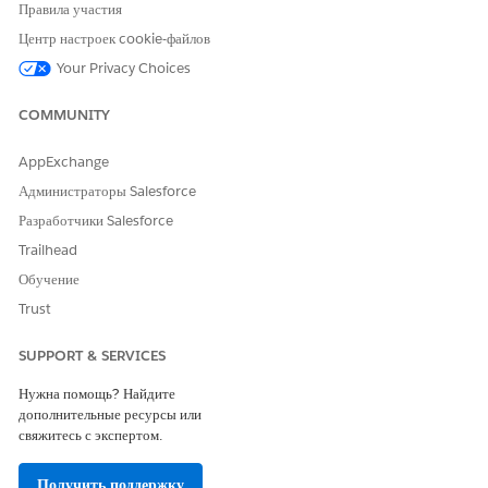
настраиваемое поле.
Правила участия
В поле «Исходное поле» выберите настраиваемое поле.
Центр настроек cookie-файлов
По желанию, выберите размер шрифта.
Your Privacy Choices
Для быстрого резюмирования обоснования предоставьте
собственные данные или используйте
Agentforce for
COMMUNITY
Summarization
.
AppExchange
Администраторы Salesforce
ЭТА СТАТЬЯ РЕШИЛА ВАШУ ПРОБЛЕМУ?
Разработчики Salesforce
Оставьте свой отзыв, чтобы мы могли стать лучше!
Trailhead
Да
Нет
Обучение
Trust
SUPPORT & SERVICES
Нужна помощь? Найдите
дополнительные ресурсы или
свяжитесь с экспертом.
Получить поддержку