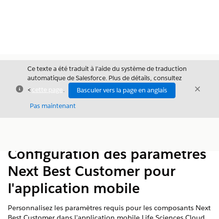
Ce texte a été traduit à l’aide du système de traduction
automatique de Salesforce. Plus de détails, consultez
Fermer
Ferme
<
cette page
.
Basculer vers la page en anglais
Fermer
Pas maintenant
Table des
Afficher la table des matières
matières
Configuration des paramètres
Next Best Customer pour
l'application mobile
Personnalisez les paramètres requis pour les composants Next
Best Customer dans l'application mobile Life Sciences Cloud.