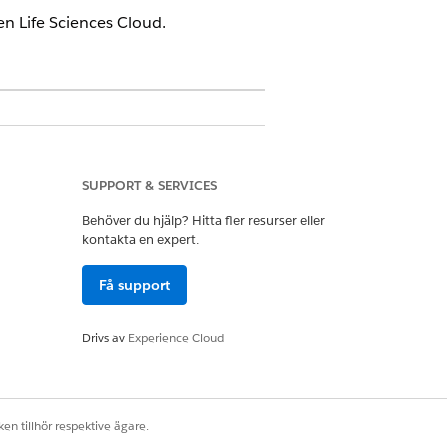
n Life Sciences Cloud.
ndengagemang och det hanterade
SUPPORT & SERVICES
Behöver du hjälp? Hitta fler resurser eller
kontakta en expert.
ife Sciences Commercial Admin
Få support
ter i mobilappen Life Sciences
Drivs av
Experience Cloud
en tillhör respektive ägare.
ation eller för en specifik profil.