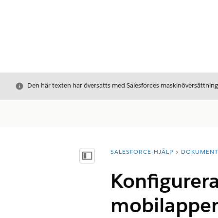
Stäng
Den här texten har översatts med Salesforces maskinöversättnin
SALESFORCE-HJÄLP
DOKUMEN
Du är här:
Visa innehållsförteckning
Konfigurera
mobilappe