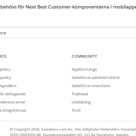
 behövs för Next Best Customer-komponenterna i mobilappe
ence
limited
Editions med tilläggslicensen Life Sciences Cloud för ku
agemang.
RCE
COMMUNITY
ANVÄNDARBEHÖRIGHETER SOM KRÄVS
policy
AppExchange
Best Customer, åtgärder och betyg:
Behörighetsuppsättningen L
policy
Salesforce-administratörer
gsvillkor
Salesforce-utvecklare
sortering och rationell visning
 för deltagande
Trailhead
ortering och logisk visning av Next Best Customer-komponen
referenscenter
Utbildning
 integritetsval
Trust
tratörskonsolen
i Appstartaren.
j sedan
Next bästa kundinställning
.
© Copyright 2026, Salesforce.com Inc. Alla rättigheter förbehålles. Varumärk
välj om du vill tillämpa inställningarna för alla profiler i din organis
SFDC SWEDEN AB, Klarabergsviadukten 63, 111 64 Stockholm, Sweden