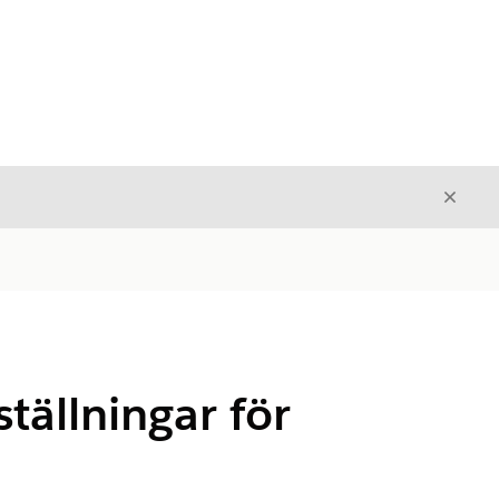
Stäng
Stäng
tällningar för