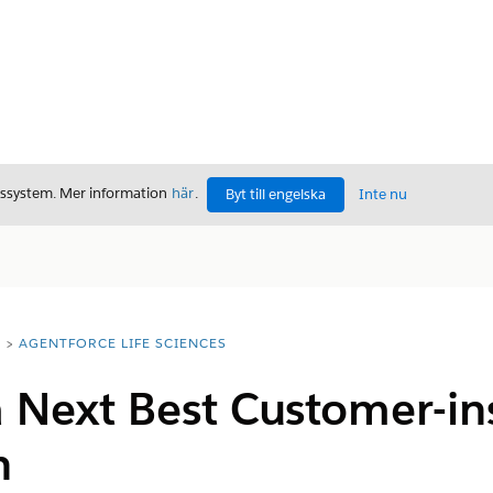
gssystem. Mer information
här
.
Byt till engelska
Inte nu
T
AGENTFORCE LIFE SCIENCES
 Next Best Customer-ins
n