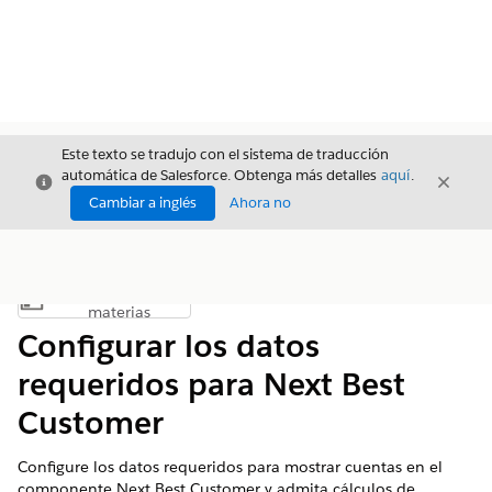
Este texto se tradujo con el sistema de traducción
automática de Salesforce. Obtenga más detalles
aquí
.
Cerrar
Cerrar
Cerrar
Cambiar a inglés
Ahora no
Índice de
Mostrar índice de materias
materias
Configurar los datos
requeridos para Next Best
Customer
Configure los datos requeridos para mostrar cuentas en el
componente Next Best Customer y admita cálculos de