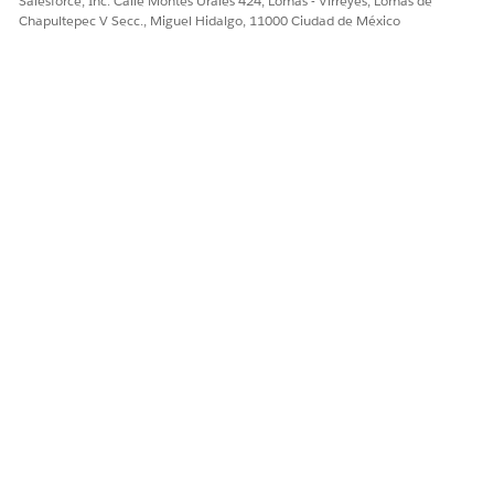
Salesforce, Inc. Calle Montes Urales 424, Lomas - Virreyes, Lomas de
Chapultepec V Secc., Miguel Hidalgo, 11000 Ciudad de México
Para mantener la precisión de la clasificación basada
NOTA
en la distancia dentro del componente Top Next Best
Customers, asegúrese de que los datos de geolocalización
se capturan para todas las cuentas.
¿RESOLVIÓ ESTE ARTÍCULO SU PROBLEMA?
¡Háganos saber cómo podemos mejorar!
Sí
No