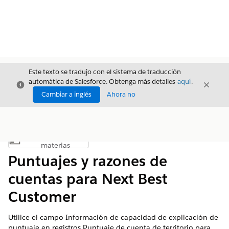
Este texto se tradujo con el sistema de traducción
automática de Salesforce. Obtenga más detalles
aquí
.
Cerrar
Cerrar
Cerrar
Cambiar a inglés
Ahora no
Índice de
Mostrar índice de materias
materias
Puntuajes y razones de
cuentas para Next Best
Customer
Utilice el campo Información de capacidad de explicación de
puntuaje en registros Puntuaje de cuenta de territorio para