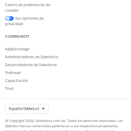
Si está utilizando Next Best Customer desde la versión
Centro de preferencias de
Winter ’26, puede continuar utilizando la estructura JSON
cookies
existente en el campo Información de capacidad de
Sus opciones de
explicación de puntuaje.
privacidad
COMMUNITY
Puede configurar la visualización de categorías, puntuajes,
motivos y gráficos en el componente Next Best Customer
utilizando la estructura JSON. El JSON contiene una matriz de
AppExchange
nivel superior
racional
.
Administradores de Salesforce
Desarrolladores de Salesforce
{

Trailhead
  "rationals": [ ... ]

Capacitación
Trust
Cada elemento en la matriz de racionales representa una
medición que contribuye al puntuaje general de NBC, por
ejemplo: Plan de actividad, Participación digital, Datos de
Select Org
Español (México)
ventas o Cambios de territorio.
© Copyright 2026, Salesforce.com Inc. Todos los derechos reservados. Las
CAMPO
DESCRIPCIÓN
distintas marcas comerciales pertenecen a sus respectivos propietarios.