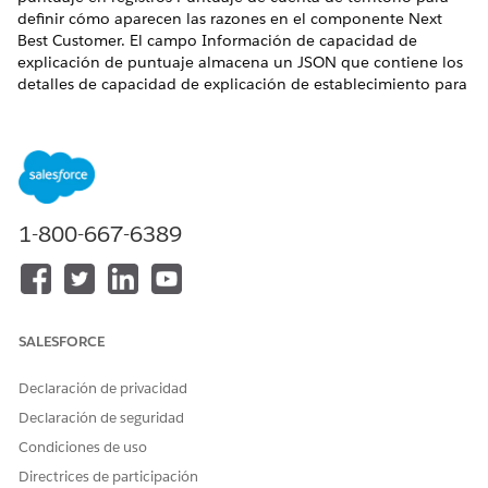
definir cómo aparecen las razones en el componente Next
Best Customer. El campo Información de capacidad de
explicación de puntuaje almacena un JSON que contiene los
detalles de capacidad de explicación de establecimiento para
un puntuaje de Next Best Customer (NBC). La estructura JSON
le permite mostrar múltiples motivos por categoría e incluir
opcionalmente un gráfico de Salesforce para una
representación visual de los datos.
EDICIONES NECESARIAS
1-800-667-6389
Disponible en: Lightning Experience
Disponible en: Ediciones
Enterprise
y
Unlimited
con
licencia complementaria Life Sciences Cloud, Life Sciences
Cloud para Customer Engagement y el paquete gestionado
SALESFORCE
Life Sciences Customer Engagement.
Declaración de privacidad
Declaración de seguridad
Condiciones de uso
Directrices de participación
NOTA