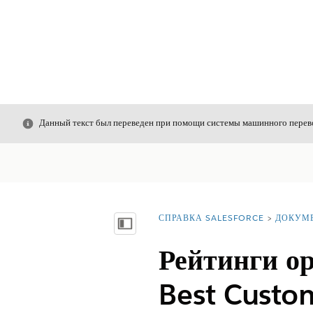
Закрыть
Данный текст был переведен при помощи системы машинного перево
СПРАВКА SALESFORCE
ДОКУМ
Вы находитесь здесь:
Показать содержание
Рейтинги ор
Best Custo