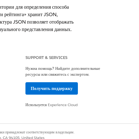
итории для определения способа
ти рейтинга» хранит JSON,
ктура JSON позволяет отображать
зуального представления данных.
SUPPORT & SERVICES
d, Life Sciences Cloud for Customer
Нужна помощь? Найдите дополнительные
ресурсы или свяжитесь с экспертом.
Получить поддержку
жить использовать существующую
Используется
Experience Cloud
xt Best Customer посредством
наки принадлежат соответствующим владельцам.
co, CA 94105, United States