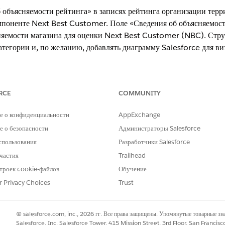
 объясняемости рейтинга» в записях рейтинга организации терр
мпоненте Next Best Customer. Поле «Сведения об объясняемос
няемости магазина для оценки Next Best Customer (NBC). Стру
атегории и, по желанию, добавлять диаграмму Salesforce для ви
xperience
RCE
COMMUNITY
nd
Unlimited
Edition с дополнительной лицензией Life Sciences Clou
е о конфиденциальности
AppExchange
том Life Sciences Customer Engagement.
 о безопасности
Администраторы Salesforce
спользования
Разработчики Salesforce
 Next Best Customer из выпуска Winter’26, вы можете продол
частия
Trailhead
е «Сведения об объясняемости оценки».
троек cookie-файлов
Обучение
r Privacy Choices
Trust
ние категорий, рейтингов, причин и диаграмм в компоненте Ne
ит один
рационал
массива верхнего уровня.
© salesforce.com, inc., 2026 гг. Все права защищены. Упомянутые товарные з
Salesforce, Inc. Salesforce Tower, 415 Mission Street, 3rd Floor, San Francis