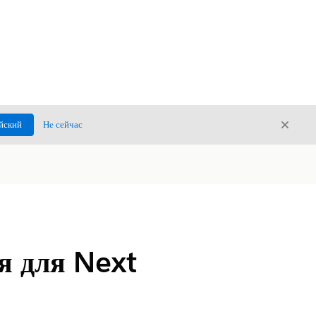
Закры
йский
Не сейчас
Закрыт
я для Next