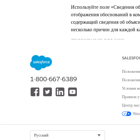
Используйте поле «Сведения об
отображения обоснований в ко
содержащий сведения об объяс
несколько причин для каждой к
ТРЕБУЕМЫЕ ВЕРСИИ
Доступно в версиях: Lightning E
SALESFO
Доступно в версиях:
Enterprise
a
Положени
Engagement и управляемым паке
1-800-667-6389
Положение
Условия и
ПРИМЕЧАНИЕ
Если вы используете
Правила у
структуру JSON в пол
Центр нас
You
Вы можете настроить отображе
структуры JSON. JSON содерж
Select Org
Русский