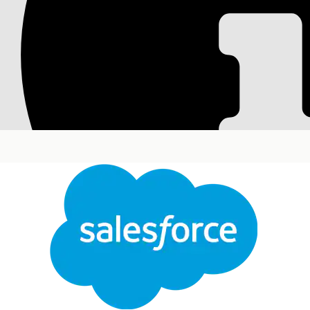
Einrichten von Nex
Richten Sie die Next Best Customer-Komponente, S
besten Accounts in ihrer Region verstehen und mi
Erforderliche Editionen
Verfügbarkeit: Lightning Experience
Verfügbarkeit:
Enterprise
und
Unlimited
Edition m
Kundenengagement" und dem verwalteten Paket "
Einrichten der Komponente "Next Best Customers
Konfigurieren Sie die Komponente "Life Sciences Ne
Kundenengagement priorisierte Accounts mit klar
Accountstatistiken angezeigt werden.
Konfigurieren der Next Best-Kundeneinstellunge
Passen Sie die erforderlichen Einstellungen für
Einrichten der für Next Best Customer erforderlic
Konfigurieren Sie die Daten, die erforderlich si
Accountbewertungsberechnungen zu unterstützen