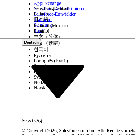
AppExchange
Select Org
Deutsch
Salesforce-Administratoren
Italiano
Salesforce-Entwickler
Trailhead
日本語
Schulung
Español (México)
Trust
Español
中文（简体）
Deutsch
中文（繁體）
한국어
Русский
Português (Brasil)
Suomi
Dansk
Svenska
Nederlands
Norsk
Select Org
© Copyright 2026, Salesforce.com Inc. Alle Rechte vorbeh