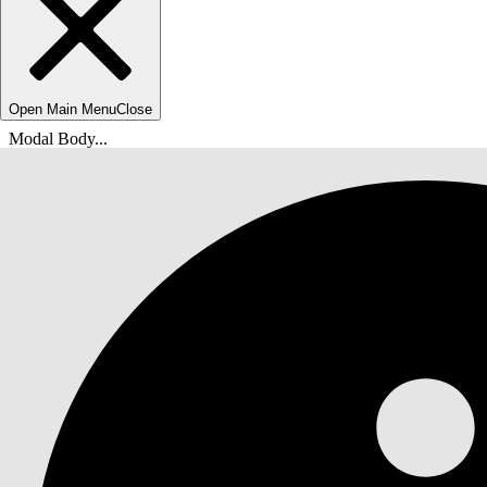
Open Main Menu
Close
Modal Body...
Sie befinden sich hier:
Salesforce-Hilfe
Dokumente
Agentforce Life Sciences