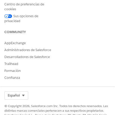
Centro de preferencias de
Configurar los datos requeridos para Next Best Customer
cookies
Configure los datos requeridos para mostrar cuentas en el
componente Next Best Customer y los cálculos de
Sus opciones de
puntuación de cuentas de asistencia.
privacidad
COMMUNITY
CONSULTE TAMBIÉN:
AppExchange
Obtener ayuda para el Generador de aplicaciones
Lightning
Administradores de Salesforce
Desarrolladores de Salesforce
Trailhead
¿RESOLVIÓ ESTE ARTÍCULO SU PROBLEMA?
Formación
¡Háganos saber cómo podemos mejorar!
Confianza
Sí
No
Select Org
Español
© Copyright 2026, Salesforce.com Inc. Todos los derechos reservados. Las
distintas marcas comerciales pertenecen a sus respectivos propietarios.