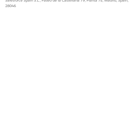
Salesforce Spain S.L., Paseo de la Castellana 79, Planta 7ª, Madrid, Spain,
28046