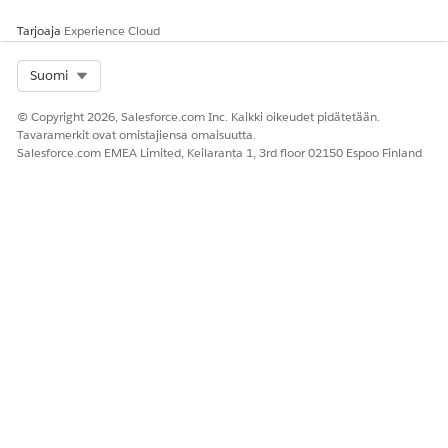
Tarjoaja
Experience Cloud
Select Org
Suomi
© Copyright 2026, Salesforce.com Inc. Kaikki oikeudet pidätetään.
Tavaramerkit ovat omistajiensa omaisuutta.
Salesforce.com EMEA Limited, Keilaranta 1, 3rd floor 02150 Espoo Finland