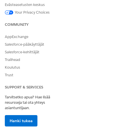
Evästeasetusten keskus
Määritä Next Best Customer -komponentissa tarvittavat
tiedot näyttääksesi tilit ja tukeaksesi tilien pisteiden
Your Privacy Choices
laskutoimia.
COMMUNITY
KATSO MYÖS:
AppExchange
Ohjeita Lightning
Salesforce-pääkäyttäjät
Salesforce-kehittäjät
Trailhead
RATKAISIKO TÄMÄ ARTIKKELI ONGELMASI?
Koulutus
Anna palautetta, jotta voimme kehittyä!
Trust
Kyllä
Ei
SUPPORT & SERVICES
Tarvitsetko apua? Hae lisää
resursseja tai ota yhteys
asiantuntijaan.
Hanki tukea