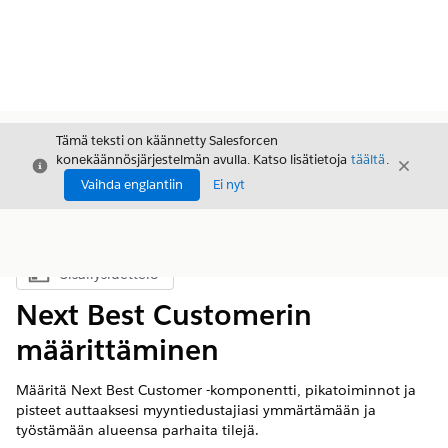
Tämä teksti on käännetty Salesforcen
konekäännösjärjestelmän avulla. Katso lisätietoja
täältä
.
Sulje
Sulje
Sulje
Vaihda englantiin
Ei nyt
Sisällysluettelo
Näytä sisällysluettelo
Next Best Customerin
määrittäminen
Määritä Next Best Customer -komponentti, pikatoiminnot ja
pisteet auttaaksesi myyntiedustajiasi ymmärtämään ja
työstämään alueensa parhaita tilejä.