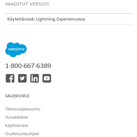
VAADITUT VERSIOT
Käytettävissä: Lightning Experiencessa
Käytettävissä:
Enterprise
Edition- ja
Unlimited
Edition -
versioissa Life Sciences Cloudilla, Life Sciences Cloud for
Customer Engagement -lisäosalisenssillä ja Life Sciences
Customer Engagement -hallitulla paketilla.
Next Best Customers -komponentin määrittäminen
1-800-667-6389
Määritä Life Sciences Next Best Customers -komponentti
näyttämään priorisoidut tilit selkeällä pisteytyksellä,
intuitiivisilla perusteluilla ja kattavilla tilien havainnoilla
Life Sciences Cloud for Customer Engagement -
aloitussivulla.
SALESFORCE
Next Best Customer -asetusten määrittäminen
mobiilisovellukselle
Tietosuojalausunto
Mukauta Next Best Customer -komponenttien vaadittuja
Turvatiedote
asetuksia Life Sciences Cloud -mobiilisovelluksessa.
Käyttöehdot
Next Best Customer -palvelulle vaaditun datan
Osallistumisohjeet
määrittäminen