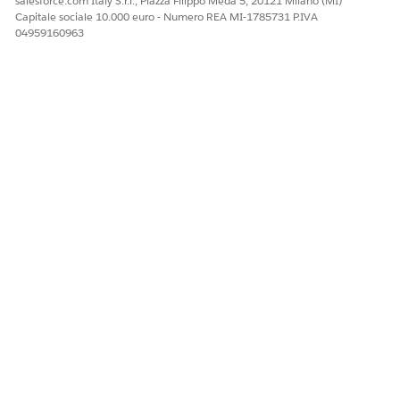
salesforce.com Italy S.r.l., Piazza Filippo Meda 5, 20121 Milano (MI)
QUESTO ARTICOLO HA RISOLTO IL PROBLEMA?
Capitale sociale 10.000 euro - Numero REA MI-1785731 P.IVA
Facci sapere, così possiamo migliorare!
04959160963
Sì
No