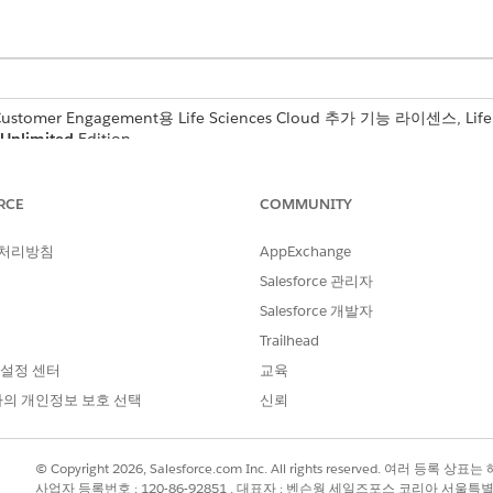
 Customer Engagement용 Life Sciences Cloud 추가 기능 라이센스, Life
Unlimited
Edition.
계정 제품 메시지 점수 개체에 데이터를 로드하여 Next Best M
RCE
COMMUNITY
 있습니다.
 처리방침
AppExchange
드를 만듭니다. 계정, 제품 지침, 영역, 총 점수, 순위를 입력합니다.
Salesforce 관리자
alue} 형식의 점수 설명 가능성 정보를 입력합니다. 정수 및 문자열은 허용
.
Salesforce 개발자
Trailhead
p for this quarter",

 설정 센터
교육
rest Level": "High interest shown",

의 개인정보 보호 선택
신뢰
eaction": "Asked for clinical data",

sent this month": 4,

cussed": "Discussed on 08/10"}.
© Copyright 2026, Salesforce.com Inc. All rights reserved. 여러 등
사업자 등록번호 : 120-86-92851 , 대표자 : 벤슨웡 세일즈포스 코리아 서울특