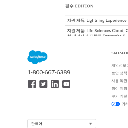
필수 EDITION
지원 제품: Lightning Experience
지원 제품: Life Sciences Cloud,
형 패키지가 포함된
Enterprise
및
자체 예측 모델을 사용하고 영역 
SALESFO
또는 레코드를 수동으로 만들 수
개인정보
영역 계정 제품 메시지 점수 레코
1-800-667-6389
보안 정책
이유를 위해 {"metric": v
수 설명 가능성 정보의 예입니다
사용 약관
참여 지침
{"Message Priority": "To
쿠키 기본
              "HCP Inte
귀하
              "Recent R
              "Messages 
              "Last Dis
Select Org
한국어