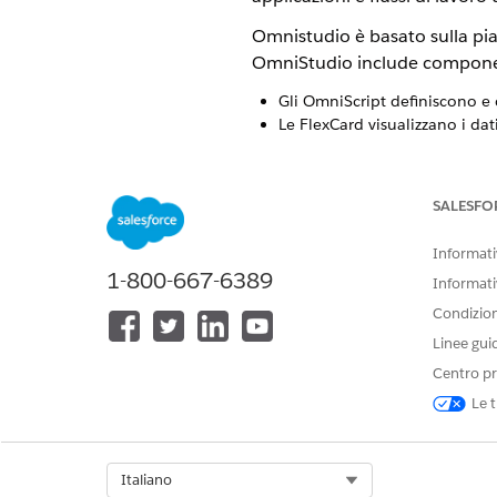
Omnistudio è basato sulla piat
OmniStudio include component
Gli OmniScript definiscono e c
Le FlexCard visualizzano i dati
Le procedure di integrazione in
I mappatori di dati OmniStudi
integrazione.
SALESFO
Quando si aggiorna OmniStudi
Informativ
Motore di regole aziendali e il
1-800-667-6389
Informati
Impostazione di OmniStudio 
Condizioni
Linee gui
Per utilizzare OmniStudio in
L
Centro pr
OmniStudio e ottenere ulteri
Le t
Prima di utilizzare OmniStudi
Se necessario, distribuire i 
Select Org
Italiano
Distribuzione di componenti 