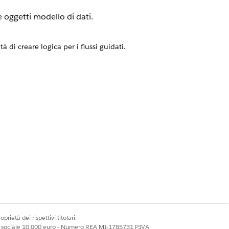
 oggetti modello di dati.
di creare logica per i flussi guidati.
e l'efficienza e il riutilizzo.
 OmniScript, FlexCard e Procedure di
iStudio è obbligatorio per il
 impostazioni facoltative di
udio.
teriori informazioni, vedere
prietà dei rispettivi titolari.
ale sociale 10.000 euro - Numero REA MI-1785731 P.IVA