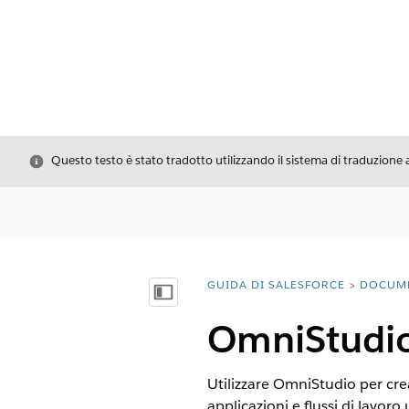
Chiudi
Questo testo è stato tradotto utilizzando il sistema di traduzione 
GUIDA DI SALESFORCE
DOCUM
Ti trovi qui:
Mostra sommario
OmniStudio 
Utilizzare OmniStudio per cre
applicazioni e flussi di lavoro 