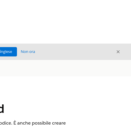
Chiud
'inglese
Non ora
Chiudi
d
odice. È anche possibile creare