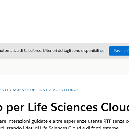
automatica di Salesforce. Ulteriori dettagli sono disponibili
qui
.
Passa all
ENTI
SCIENZE DELLA VITA AGENTFORCE
per Life Sciences Clou
are interazioni guidate e altre esperienze utente RTF senza c
utilizzando i dati di Life Sciences Cloud e di fonti esterne.