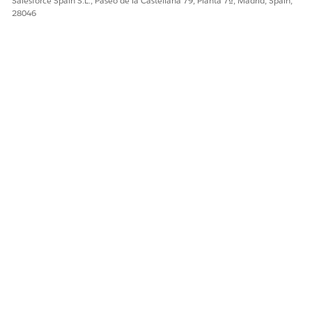
Salesforce Spain S.L., Paseo de la Castellana 79, Planta 7ª, Madrid, Spain,
Guarde sus cambios.
28046
¿RESOLVIÓ ESTE ARTÍCULO SU PROBLEMA?
¡Háganos saber cómo podemos mejorar!
Sí
No