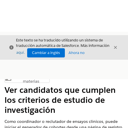
Este texto se ha traducido utilizando un sistema de
traducción automática de Salesforce. Más información
Cerrar
Cerrar
Cerrar
aquí
.
Cambiar a inglés
Ahora no
Índice de
Mostrar índice de materias
materias
Ver candidatos que cumplen
los criterios de estudio de
investigación
Como coordinador o reclutador de ensayos clínicos, puede
iniciar el generador de cohortes desde una página de registro