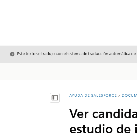
Cerrar
Este texto se tradujo con el sistema de traducción automática de
AYUDA DE SALESFORCE
DOCUM
Usted está aquí:
Mostrar índice de materias
Ver candida
estudio de 