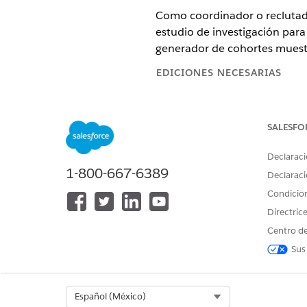
Como coordinador o reclutado
estudio de investigación para 
generador de cohortes muestra 
EDICIONES NECESARIAS
Disponible en: Lightning Experi
SALESFO
Disponible en:
Enterprise
Editio
participantes
Declaraci
1-800-667-6389
Declaraci
Condicio
Para gestionar datos y monitorea
candidatos:
Directric
Centro de
Sus
Desde el Iniciador de aplicac
Vaya a Estudios de investigac
investigación desde donde de
Select Org
Español (México)
Desde la página de registro d