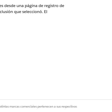
es desde una página de registro de
clusión que seleccionó. El
licencia complementaria Inscripción de
os
línicos
e
.
c en un registro de estudio de
istintas marcas comerciales pertenecen a sus respectivos
tes
.