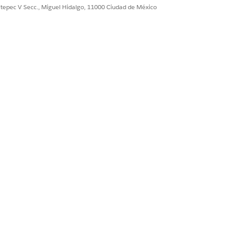
trador.
ultepec V Secc., Miguel Hidalgo, 11000 Ciudad de México
clic en
Calcular
.
cuyo estado desea actualizar.
ampo Seleccionar nuevo estado.
tado.
Sí
No