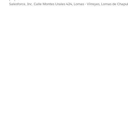
e los criterios de inclusión y exclusión configurados por su adminis
Salesforce, Inc. Calle Montes Urales 424, Lomas - Virreyes, Lomas de Chap
 de candidatos que coinciden con los criterios seleccionados, haga 
ágina.
que coinciden con sus criterios seleccionados, seleccione aquellos 
stado de candidato
.
e Cambiar estado de candidato, seleccione una opción desde el c
ualización de estado, describa el motivo de la actualización del es
ta 100 registros a la vez.
PROBLEMA?
ejorar!