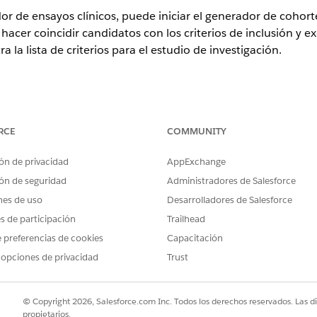
r de ensayos clínicos, puede iniciar el generador de cohort
hacer coincidir candidatos con los criterios de inclusión y ex
la lista de criterios para el estudio de investigación.
ence
RCE
COMMUNITY
n y
Unlimited
Edition con Life Sciences Cloud o Health Cloud y la 
ón de privacidad
AppExchange
ón de seguridad
Administradores de Salesforce
PERMISOS DE USUARIO NECESARIOS
nes de uso
Desarrolladores de Salesforce
r el progreso de la inscripción de
Gerente de ensayos clínic
es de participación
Trailhead
Coordinador de ensayos c
 preferencias de cookies
Capacitación
 opciones de privacidad
Trust
ión, busque y seleccione la aplicación de consola
Clinical Excellenc
ión en la aplicación de consola Clinical Excellence y luego haga cli
sea iniciar el generador de cohortes.
© Copyright 2026, Salesforce.com Inc. Todos los derechos reservados. Las d
el estudio de investigación, haga clic en
Iniciar Generador de cohor
propietarios.