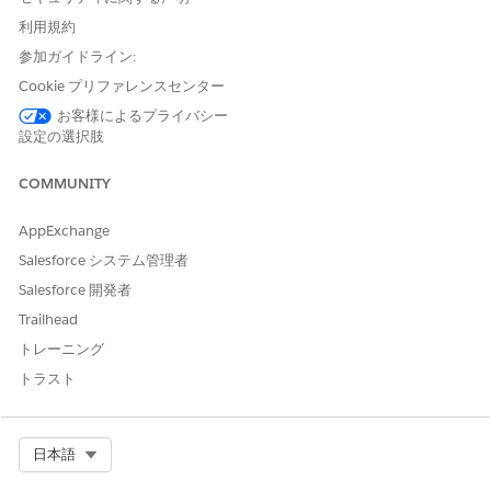
をクリックします。
利用規約
調査研究レコードページで、
[コホートビルダーを起動]
をクリ
ックします。
参加ガイドライン:
ビルダーから、システム管理者が設定した包含条件と除外条件
Cookie プリファレンスセンター
を選択します。
お客様によるプライバシー
選択した条件に一致する候補の合計数を計算するには、
[計算]
設定の選択肢
をクリックします。
その数がページに表示されます。
COMMUNITY
[候補者を表示]
をクリックします。
選択した条件に一致する候補者のリストから、状況を更新する
AppExchange
候補者を選択します。
Salesforce システム管理者
[Update Candidate Status (候補者の状況を更新)]
をクリ
ックします。
Salesforce 開発者
[Change Candidate Status (候補者状況の変更)] ポップア
Trailhead
ップから、[Select New Status (新規状況を選択)] 項目か
トレーニング
らオプションを選択します。
[状況の更新理由] 項目で、状況の更新の理由を説明しま
トラスト
す。
一度に最大 100 件のレコードのみを選択できます。
変更を保存します。
Select Org
日本語