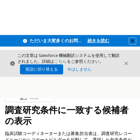
ただいま大変多くのお問い合わせをいただいており、ご連絡までにお時間を頂戴しております
続きを読む
Clo
この文章は Salesforce 機械翻訳システムを使用して翻訳
されました。詳細は
こちら
をご参照ください。
閉じる
閉じ
閉じる
英語に切り替える
今はしません
目次
目次を表示
調査研究条件に一致する候補者
の表示
臨床試験コーディネーターまたは募集担当者は、調査研究レコー
ドページからコホートビルダーを起動して、選択した包含条件お