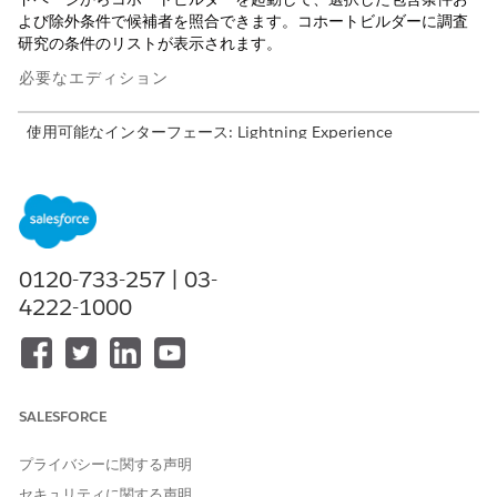
よび除外条件で候補者を照合できます。コホートビルダーに調査
研究の条件のリストが表示されます。
必要なエディション
使用可能なインターフェース: Lightning Experience
使用可能なエディション: Life Sciences CloudまたはHealth
Cloudおよび参加者登録アドオン ライセンスが付属する
Enterprise
Editionおよび
Unlimited
Edition
必要なユーザー権限
0120-733-257 | 03-
4222-1000
データを管理し、候補者の加
「臨床試験マネージャー」
入の進行状況を監視する
「臨床試験コーディネータ
ー」
アプリケーションランチャーで、
[Clinical Excellence]
コンソ
SALESFORCE
ールアプリケーションを見つけて選択します。
Clinical Excellence コンソールアプリケーションで [調査研
プライバシーに関する声明
究] に移動し、コホートビルダーを起動する調査研究レコード
セキュリティに関する声明