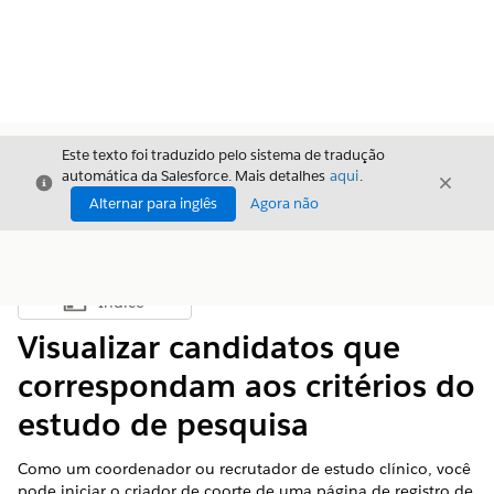
Este texto foi traduzido pelo sistema de tradução
automática da Salesforce. Mais detalhes
aqui
.
Fechar
Fecha
Fechar
Alternar para inglês
Agora não
Índice
Mostrar índice
Visualizar candidatos que
correspondam aos critérios do
estudo de pesquisa
Como um coordenador ou recrutador de estudo clínico, você
pode iniciar o criador de coorte de uma página de registro de