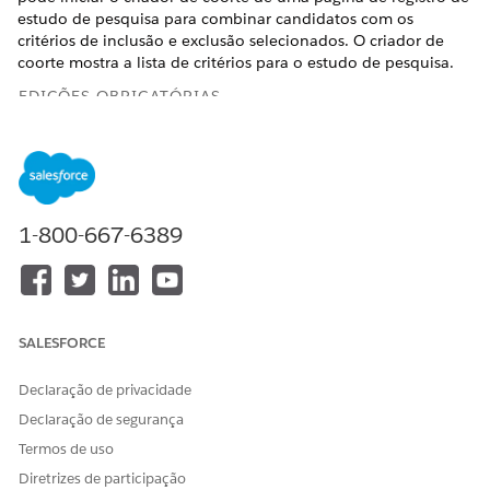
estudo de pesquisa para combinar candidatos com os
critérios de inclusão e exclusão selecionados. O criador de
coorte mostra a lista de critérios para o estudo de pesquisa.
EDIÇÕES OBRIGATÓRIAS
Disponível em: Lightning Experience
Disponível em: Edições
Enterprise
e
Unlimited
com Life
Sciences Cloud ou Health Cloud e a licença do
complemento Inscrição de participantes
1-800-667-6389
PERMISSÕES DE USUÁRIO NECESSÁRIAS
Para gerenciar dados e
Gerente do estudo clínico
monitorar o progresso da
SALESFORCE
Coordenador do estudo
inscrição do candidato:
clínico
Declaração de privacidade
Declaração de segurança
No Iniciador de aplicativos, localize e selecione o
aplicativo de console de
Excelência clínica
.
Termos de uso
Acesse Estudos de pesquisa no aplicativo de console de
Diretrizes de participação
Excelência clínica e clique em um registro de estudo de