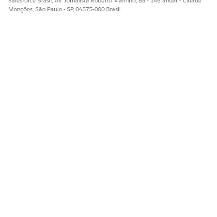
Salesforce Brasil, Av. Jornalista Roberto Marinho, 85 - 14º andar - Cidade
Monções, São Paulo - SP, 04575-000 Brasil
ESTE ARTIGO RESOLVEU SEU PROBLEMA?
Diga-nos para podermos melhorar!
Sim
Não