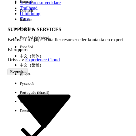
Français
Salesforce-utvecklare
Trailhead
Deutsch
Händelse
Utbildning
Trust
Italiano
日本語
SUPPORT & SERVICES
Español (México)
Behöver du hjälp? Hitta fler resurser eller kontakta en expert.
Rensa alla
Klart
Español
Få support
中文（简体）
Drivs av
Experience Cloud
中文（繁體）
Svenska
한국어
Русский
Português (Brasil)
Suomi
Dansk
Inga resultat