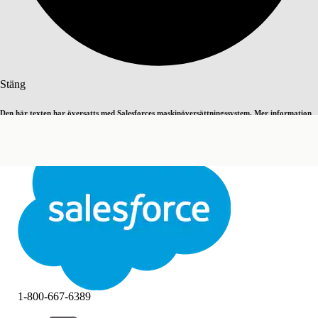
Sök
Stäng
Den här texten har översatts med Salesforces maskinöversättningssystem. Mer information
Byt till engelska
Inte nu
här
.
Stäng
Stäng
1-800-667-6389