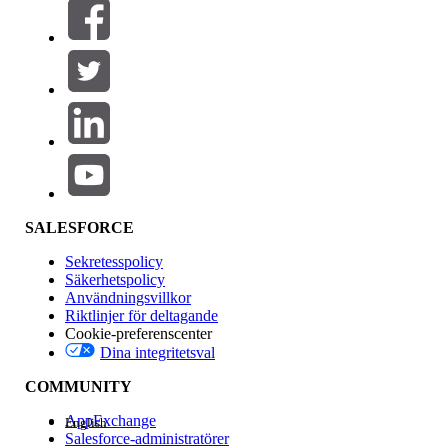
Filter (0)
VÄLJ FILTER
Lägg till
Produktområde
Funktionspåverkan
SALESFORCE
Sekretesspolicy
Säkerhetspolicy
Användningsvillkor
Riktlinjer för deltagande
Cookie-preferenscenter
Dina integritetsval
Version
COMMUNITY
AppExchange
English
Salesforce-administratörer