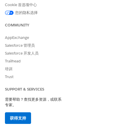
表视图页面调用候选人评估流程。
Cookie 首选项中心
从应用程序启动程序中，查找并选择
研究候选项
。
您的隐私选择
在研究候选项列表视图页面中，单击
评估候选项
。
您的管理员会在评估过程完成后收到通知。
COMMUNITY
单击候选人评估流程屏幕中的
完成
。
查看候选人评估结果。
AppExchange
从应用程序启动程序中，查找并选择
Clinical Excellence
。
Salesforce 管理员
在临床卓越性控制台中，打开
研究候选
项页面。
要查看候选人评估结果，请单击
评估结果
选项卡。
Salesforce 开发人员
Trailhead
培训
Trust
本文章是否解决您的问题？
请与我们共享您的想法，以便我们进行改进！
SUPPORT & SERVICES
是
否
需要帮助？查找更多资源，或联系
专家。
获得支持