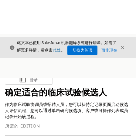
此文本已使用 Salesforce 机器翻译系统进行翻译。如需了
关闭
关闭
关闭
解更多详情，请点击
此处
。
切换为英语
而非现在
目录
显示目录
确定适合的临床试验候选人
作为临床试验协调员或招聘人员，您可以从特定记录页面启动候选
人评估流程。您可以通过单击研究候选项、客户或可操作列表成员
记录开始该过程。
所需的 EDITION