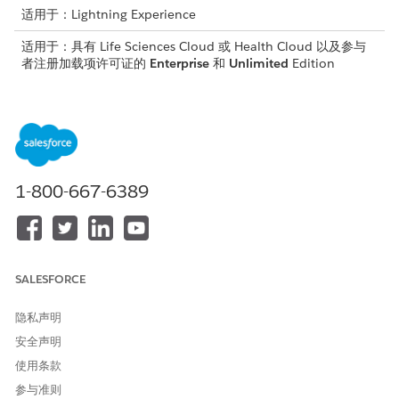
适用于：Lightning Experience
适用于：具有 Life Sciences Cloud 或 Health Cloud 以及参与
者注册加载项许可证的
Enterprise
和
Unlimited
Edition
所需用户权限
要管理数据、跟踪和监控候选
临床试验经理
人注册进度：
临床试验协调员
1-800-667-6389
使用内置的快速操作，从“客户”和“研究研究候选人”页面启动候
选人评估流程。快速操作如下：
研究候选列表页面：评估候选人
研究候选详细信息页面：评估候选人
客户列表页面：评估候选人
SALESFORCE
客户详细信息页面：评估候选人
可操作列表成员：评估候选人
隐私声明
安全声明
对于批量操作，您可以从研究候选列表或客户列表页面启动候选
评估。如果您想评估单个记录，您可以从研究候选人的详细信息
使用条款
或客户的详细信息页面进行评估。您也可以从可操作列表成员列
参与准则